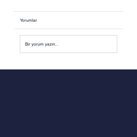
Yorumlar
Bir yorum yazın...
MÜHENDİSLİK ZEKÂSI VE
PEDAGOJİNİN SENTEZİ: ODTÜ
KÜLTÜRÜNDEN DOĞAN FERMAT
EĞİTİM MODELİ