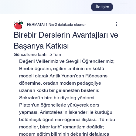
İletişim
FERMATAI
1 Nis
2 dakikada okunur
Birebir Derslerin Avantajları ve
Başarıya Katkısı
Güncelleme tarihi:
5 Tem
Değerli Velilerimiz ve Sevgili Öğrencilerimiz;
Birebir öğretim, eğitim tarihinin en köklü 
modeli olarak Antik Yunan'dan Rönesans 
dönemine, oradan modern pedagojiye 
uzanan köklü bir gelenekten beslenir. 
Sokrates'in bire bir diyalog yöntemi, 
Platon'un öğrencilerle yürüyerek ders 
yapması, Aristoteles'in İskender ile kurduğu 
bütünleşik öğretmen-öğrenci ilişkisi... Tüm bu 
modeller, birer tarihî romantizm değildir; 
modern eğitim biliminin değerini defalarca 