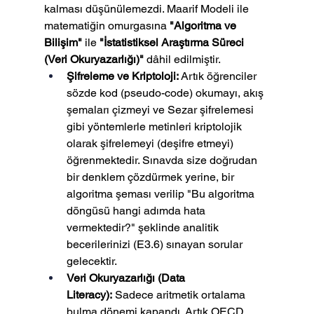
kalması düşünülemezdi. Maarif Modeli ile 
matematiğin omurgasına 
"Algoritma ve 
Bilişim"
 ile 
"İstatistiksel Araştırma Süreci 
(Veri Okuryazarlığı)"
 dâhil edilmiştir.
Şifreleme ve Kriptoloji:
 Artık öğrenciler 
sözde kod (pseudo-code) okumayı, akış 
şemaları çizmeyi ve Sezar şifrelemesi 
gibi yöntemlerle metinleri kriptolojik 
olarak şifrelemeyi (deşifre etmeyi) 
öğrenmektedir. Sınavda size doğrudan 
bir denklem çözdürmek yerine, bir 
algoritma şeması verilip "Bu algoritma 
döngüsü hangi adımda hata 
vermektedir?" şeklinde analitik 
becerilerinizi (E3.6) sınayan sorular 
gelecektir.
Veri Okuryazarlığı (Data 
Literacy):
 Sadece aritmetik ortalama 
bulma dönemi kapandı. Artık OECD, 