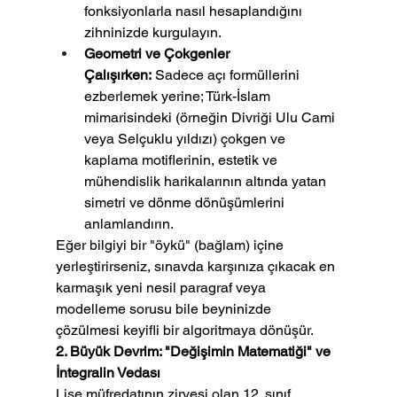
fonksiyonlarla nasıl hesaplandığını 
zihninizde kurgulayın.
Geometri ve Çokgenler 
Çalışırken:
 Sadece açı formüllerini 
ezberlemek yerine; Türk-İslam 
mimarisindeki (örneğin Divriği Ulu Cami 
veya Selçuklu yıldızı) çokgen ve 
kaplama motiflerinin, estetik ve 
mühendislik harikalarının altında yatan 
simetri ve dönme dönüşümlerini 
anlamlandırın.
Eğer bilgiyi bir "öykü" (bağlam) içine 
yerleştirirseniz, sınavda karşınıza çıkacak en 
karmaşık yeni nesil paragraf veya 
modelleme sorusu bile beyninizde 
çözülmesi keyifli bir algoritmaya dönüşür.
2. Büyük Devrim: "Değişimin Matematiği" ve 
İntegralin Vedası
Lise müfredatının zirvesi olan 12. sınıf 