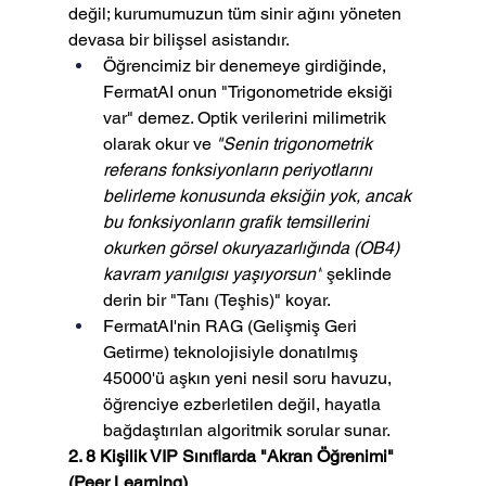
değil; kurumumuzun tüm sinir ağını yöneten 
devasa bir bilişsel asistandır.
Öğrencimiz bir denemeye girdiğinde, 
FermatAI onun "Trigonometride eksiği 
var" demez. Optik verilerini milimetrik 
olarak okur ve 
"Senin trigonometrik 
referans fonksiyonların periyotlarını 
belirleme konusunda eksiğin yok, ancak 
bu fonksiyonların grafik temsillerini 
okurken görsel okuryazarlığında (OB4) 
kavram yanılgısı yaşıyorsun"
 şeklinde 
derin bir "Tanı (Teşhis)" koyar.
FermatAI'nin RAG (Gelişmiş Geri 
Getirme) teknolojisiyle donatılmış 
45000'ü aşkın yeni nesil soru havuzu, 
öğrenciye ezberletilen değil, hayatla 
bağdaştırılan algoritmik sorular sunar.
2. 8 Kişilik VIP Sınıflarda "Akran Öğrenimi" 
(Peer Learning)