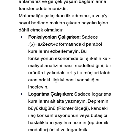
anlamanız ve gerçek yaşam bağlamlarına 
transfer edebilmenizdir.
Matematiğe çalışırken ilk adımınız, x ve y'yi 
soyut harfler olmaktan çıkarıp hayatın içine 
dâhil etmek olmalıdır:
Fonksiyonları Çalışırken:
 Sadece 
f
(
x
)=
ax
2+
bx
+
c
 formatındaki parabol 
kurallarını ezberlemeyin. Bu 
fonksiyonun ekonomide bir şirketin kâr-
maliyet analizini nasıl modellediğini, bir 
ürünün fiyatındaki artış ile müşteri talebi 
arasındaki ilişkiyi nasıl yansıttığını 
inceleyin.
Logaritma Çalışırken:
 Sadece logaritma 
kurallarını alt alta yazmayın. Depremin 
büyüklüğünü (Richter ölçeği), kandaki 
ilaç konsantrasyonunun veya bulaşıcı 
hastalıkların yayılma hızının (epidemik 
modeller) üstel ve logaritmik 