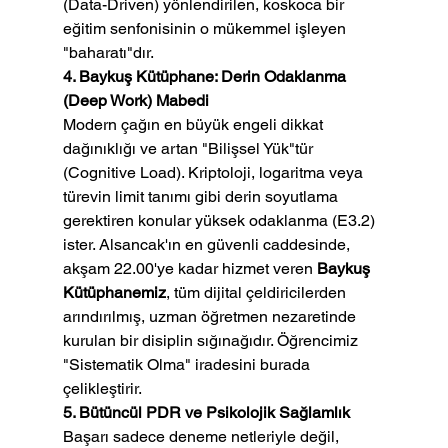
(Data-Driven) yönlendirilen, koskoca bir 
eğitim senfonisinin o mükemmel işleyen 
"baharatı"dır.
4. Baykuş Kütüphane: Derin Odaklanma 
(Deep Work) Mabedi
Modern çağın en büyük engeli dikkat 
dağınıklığı ve artan "Bilişsel Yük"tür 
(Cognitive Load). Kriptoloji, logaritma veya 
türevin limit tanımı gibi derin soyutlama 
gerektiren konular yüksek odaklanma (E3.2) 
ister. Alsancak'ın en güvenli caddesinde, 
akşam 22.00'ye kadar hizmet veren 
Baykuş 
Kütüphanemiz
, tüm dijital çeldiricilerden 
arındırılmış, uzman öğretmen nezaretinde 
kurulan bir disiplin sığınağıdır. Öğrencimiz 
"Sistematik Olma" iradesini burada 
çelikleştirir.
5. Bütüncül PDR ve Psikolojik Sağlamlık
Başarı sadece deneme netleriyle değil, 