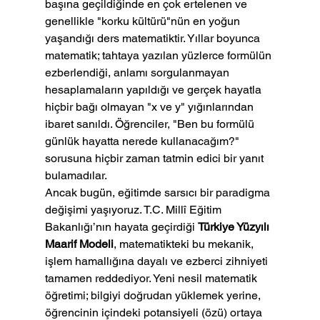
başına geçildiğinde en çok ertelenen ve 
genellikle "korku kültürü"nün en yoğun 
yaşandığı ders matematiktir. Yıllar boyunca 
matematik; tahtaya yazılan yüzlerce formülün 
ezberlendiği, anlamı sorgulanmayan 
hesaplamaların yapıldığı ve gerçek hayatla 
hiçbir bağı olmayan "x ve y" yığınlarından 
ibaret sanıldı. Öğrenciler, "Ben bu formülü 
günlük hayatta nerede kullanacağım?" 
sorusuna hiçbir zaman tatmin edici bir yanıt 
bulamadılar.
Ancak bugün, eğitimde sarsıcı bir paradigma 
değişimi yaşıyoruz. T.C. Millî Eğitim 
Bakanlığı’nın hayata geçirdiği 
Türkiye Yüzyılı 
Maarif Modeli
, matematikteki bu mekanik, 
işlem hamallığına dayalı ve ezberci zihniyeti 
tamamen reddediyor. Yeni nesil matematik 
öğretimi; bilgiyi doğrudan yüklemek yerine, 
öğrencinin içindeki potansiyeli (özü) ortaya 