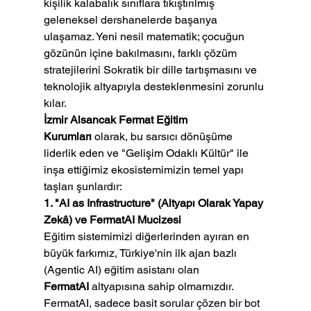
kişilik kalabalık sınıflara tıkıştırılmış 
geleneksel dershanelerde başarıya 
ulaşamaz. Yeni nesil matematik; çocuğun 
gözünün içine bakılmasını, farklı çözüm 
stratejilerini Sokratik bir dille tartışmasını ve 
teknolojik altyapıyla desteklenmesini zorunlu 
kılar.
İzmir Alsancak Fermat Eğitim 
Kurumları
 olarak, bu sarsıcı dönüşüme 
liderlik eden ve "Gelişim Odaklı Kültür" ile 
inşa ettiğimiz ekosistemimizin temel yapı 
taşları şunlardır:
1. "AI as Infrastructure" (Altyapı Olarak Yapay 
Zekâ) ve FermatAI Mucizesi
Eğitim sistemimizi diğerlerinden ayıran en 
büyük farkımız, Türkiye'nin ilk ajan bazlı 
(Agentic AI) eğitim asistanı olan 
FermatAI
 altyapısına sahip olmamızdır. 
FermatAI, sadece basit sorular çözen bir bot 