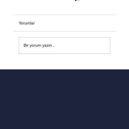
Yorumlar
Bir yorum yazın...
MÜHENDİSLİK ZEKÂSI VE
PEDAGOJİNİN SENTEZİ: ODTÜ
KÜLTÜRÜNDEN DOĞAN FERMAT
EĞİTİM MODELİ