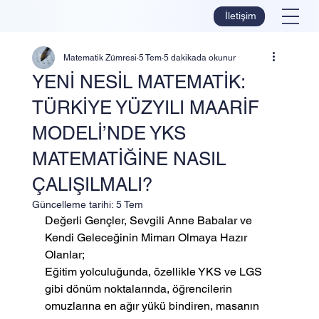
İletişim
Matematik Zümresi
5 Tem
5 dakikada okunur
YENİ NESİL MATEMATİK:
TÜRKİYE YÜZYILI MAARİF
MODELİ’NDE YKS
MATEMATİĞİNE NASIL
ÇALIŞILMALI?
Güncelleme tarihi:
5 Tem
Değerli Gençler, Sevgili Anne Babalar ve 
Kendi Geleceğinin Mimarı Olmaya Hazır 
Olanlar;
Eğitim yolculuğunda, özellikle YKS ve LGS 
gibi dönüm noktalarında, öğrencilerin 
omuzlarına en ağır yükü bindiren, masanın 