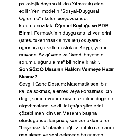
psikolojik dayanıklılıkla (Yılmazlık) elde 
edilir. Yeni modelin "Sosyal-Duygusal 
Öğrenme" ilkeleri çerçevesinde, 
kurumumuzdaki 
Öğrenci Koçluğu ve PDR 
Birimi
, FermatAI'nin duygu analizi verilerini 
(stres, tükenmişlik sinyalleri) okuyarak 
öğrenciyi şefkatle destekler. Kaygı, yerini 
rasyonel öz güvene ve "kendi hayatının 
sorumluluğunu alma" bilincine bırakır.
Son Söz: O Masanın Hakkını Vermeye Hazır 
Mısınız?
Sevgili Genç Dostum; Matematik seni bir 
kalıba sokmak, elemek veya korkutmak için 
değil; senin evrenin kusursuz dilini, doğanın 
algoritmalarını ve dijital çağın şifrelerini 
çözebilmen için var. Masanın başına 
oturduğunda, karşına çıkan zorlukları birer 
"başarısızlık" olarak değil, zihninin sınırlarını 
genişleten ve seni geleceğe hazırlayan 