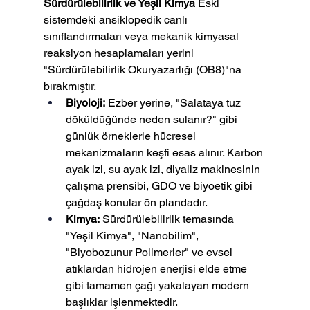
Sürdürülebilirlik ve Yeşil Kimya
 Eski 
sistemdeki ansiklopedik canlı 
sınıflandırmaları veya mekanik kimyasal 
reaksiyon hesaplamaları yerini 
"Sürdürülebilirlik Okuryazarlığı (OB8)"na 
bırakmıştır.
Biyoloji:
 Ezber yerine, "Salataya tuz 
döküldüğünde neden sulanır?" gibi 
günlük örneklerle hücresel 
mekanizmaların keşfi esas alınır. Karbon 
ayak izi, su ayak izi, diyaliz makinesinin 
çalışma prensibi, GDO ve biyoetik gibi 
çağdaş konular ön plandadır.
Kimya:
 Sürdürülebilirlik temasında 
"Yeşil Kimya", "Nanobilim", 
"Biyobozunur Polimerler" ve evsel 
atıklardan hidrojen enerjisi elde etme 
gibi tamamen çağı yakalayan modern 
başlıklar işlenmektedir.