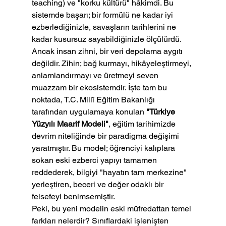
teaching) ve "korku kültürü" hâkimdi. Bu 
sistemde başarı; bir formülü ne kadar iyi 
ezberlediğinizle, savaşların tarihlerini ne 
kadar kusursuz sayabildiğinizle ölçülürdü.
Ancak insan zihni, bir veri depolama aygıtı 
değildir. Zihin; bağ kurmayı, hikâyeleştirmeyi, 
anlamlandırmayı ve üretmeyi seven 
muazzam bir ekosistemdir. İşte tam bu 
noktada, T.C. Millî Eğitim Bakanlığı 
tarafından uygulamaya konulan 
"Türkiye 
Yüzyılı Maarif Modeli"
, eğitim tarihimizde 
devrim niteliğinde bir paradigma değişimi 
yaratmıştır. Bu model; öğrenciyi kalıplara 
sokan eski ezberci yapıyı tamamen 
reddederek, bilgiyi "hayatın tam merkezine" 
yerleştiren, beceri ve değer odaklı bir 
felsefeyi benimsemiştir.
Peki, bu yeni modelin eski müfredattan temel 
farkları nelerdir? Sınıflardaki işlenişten 