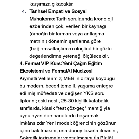
karşımıza çıkacaktır.
Tarihsel Empati ve Sosyal 
Muhakeme:
 Tarih sorularında kronoloji 
ezberinden çok, verilen bir kaynağı 
(örneğin bir ferman veya antlaşma 
metnini) dönemin şartlarına göre 
(bağlamsallaştırma) eleştirel bir gözle 
değerlendirme yeteneği ölçülecektir.
4. Fermat VIP Kurs: Yeni Çağın Eğitim 
Ekosistemi ve FermatAI Mucizesi
Kıymetli Velilerimiz; MEB'in ortaya koyduğu 
bu modern, beceri temelli, yaşama entegre 
edilmiş müfredatı ve değişen YKS soru 
tiplerini; eski nesil, 25-30 kişilik kalabalık 
sınıflarda, klasik "test çöz-geç" mantığıyla 
uygulayan dershanelerde başarmak 
imkânsızdır. Yeni model; öğrencinin gözünün 
içine bakılmasını, ona deney tasarlatılmasını, 
Sokratik tartışmalar yaptırılmasını (İş Birliği 