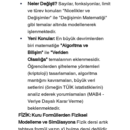
Neler Değişti?
 Sayılar, fonksiyonlar, limit 
ve türev konuları "Nicelikler ve 
Değişimler" ile "Değişimin Matematiği" 
gibi temalar altında modellenerek 
işlenmektedir.
Yeni Konular:
 En büyük devrimlerden 
biri matematiğe 
"Algoritma ve 
Bilişim"
 ile 
"Veriden 
Olasılığa"
 temalarının eklenmesidir. 
Öğrencilerden şifreleme yöntemleri 
(kriptoloji) tasarlamaları, algoritma 
mantığını kavramaları, büyük veri 
setlerini (örneğin TÜİK istatistiklerini) 
analiz ederek yorumlamaları (MAB4 - 
Veriye Dayalı Karar Verme) 
beklenmektedir.
FİZİK: Kuru Formüllerden Fiziksel 
Modelleme ve Simülasyona
 Fizik dersi artık 
tahtaya formül yazıp 
x
'i bulma dersi değildir.