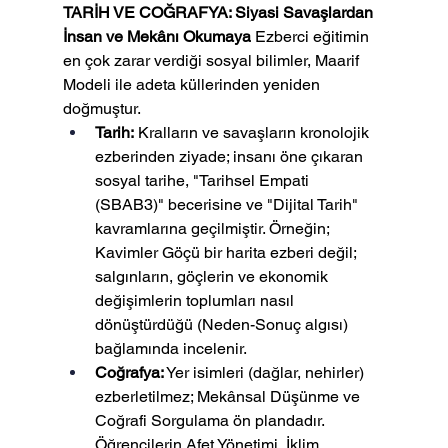
TARİH VE COĞRAFYA: Siyasi Savaşlardan 
İnsan ve Mekânı Okumaya
 Ezberci eğitimin 
en çok zarar verdiği sosyal bilimler, Maarif 
Modeli ile adeta küllerinden yeniden 
doğmuştur.
Tarih:
 Kralların ve savaşların kronolojik 
ezberinden ziyade; insanı öne çıkaran 
sosyal tarihe, "Tarihsel Empati 
(SBAB3)" becerisine ve "Dijital Tarih" 
kavramlarına geçilmiştir. Örneğin; 
Kavimler Göçü bir harita ezberi değil; 
salgınların, göçlerin ve ekonomik 
değişimlerin toplumları nasıl 
dönüştürdüğü (Neden-Sonuç algısı) 
bağlamında incelenir.
Coğrafya:
 Yer isimleri (dağlar, nehirler) 
ezberletilmez; Mekânsal Düşünme ve 
Coğrafi Sorgulama ön plandadır. 
Öğrencilerin Afet Yönetimi, İklim 