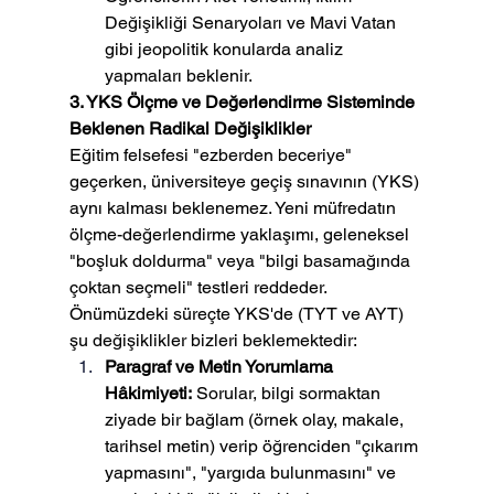
Değişikliği Senaryoları ve Mavi Vatan 
gibi jeopolitik konularda analiz 
yapmaları beklenir.
3. YKS Ölçme ve Değerlendirme Sisteminde 
Beklenen Radikal Değişiklikler
Eğitim felsefesi "ezberden beceriye" 
geçerken, üniversiteye geçiş sınavının (YKS) 
aynı kalması beklenemez. Yeni müfredatın 
ölçme-değerlendirme yaklaşımı, geleneksel 
"boşluk doldurma" veya "bilgi basamağında 
çoktan seçmeli" testleri reddeder.
Önümüzdeki süreçte YKS'de (TYT ve AYT) 
şu değişiklikler bizleri beklemektedir:
Paragraf ve Metin Yorumlama 
Hâkimiyeti:
 Sorular, bilgi sormaktan 
ziyade bir bağlam (örnek olay, makale, 
tarihsel metin) verip öğrenciden "çıkarım 
yapmasını", "yargıda bulunmasını" ve 