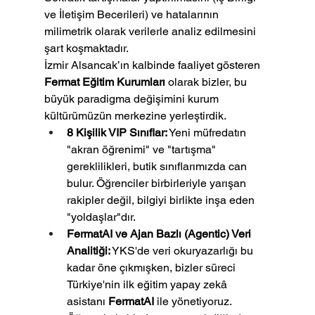
ve İletişim Becerileri) ve hatalarının 
milimetrik olarak verilerle analiz edilmesini 
şart koşmaktadır.
İzmir Alsancak’ın kalbinde faaliyet gösteren 
Fermat Eğitim Kurumları
 olarak bizler, bu 
büyük paradigma değişimini kurum 
kültürümüzün merkezine yerleştirdik.
8 Kişilik VIP Sınıflar:
 Yeni müfredatın 
"akran öğrenimi" ve "tartışma" 
gereklilikleri, butik sınıflarımızda can 
bulur. Öğrenciler birbirleriyle yarışan 
rakipler değil, bilgiyi birlikte inşa eden 
"yoldaşlar"dır.
FermatAI ve Ajan Bazlı (Agentic) Veri 
Analitiği:
 YKS'de veri okuryazarlığı bu 
kadar öne çıkmışken, bizler süreci 
Türkiye'nin ilk eğitim yapay zekâ 
asistanı 
FermatAI
 ile yönetiyoruz. 