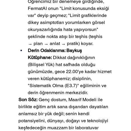
Öğrencimiz bir denemeye girdiğinde, 
FermatAI onun "Limit konusunda eksiği 
var" deyip geçmez; "Limit grafiklerinde 
dikey asimptotları yorumlarken görsel 
okuryazarlığında hata yapıyorsun" 
şeklinde nokta atışı bir teşhis (teşhis 
→ plan → anlat → pratik) koyar.
Derin Odaklanma: Baykuş 
Kütüphane:
 Dikkat dağınıklığının 
(Bilişsel Yük) hat safhada olduğu 
günümüzde, gece 22.00'ye kadar hizmet 
veren kütüphanemiz; disiplinin, 
"Sistematik Olma (E3.7)" eğiliminin ve 
derin öğrenmenin merkezidir.
Son Söz:
 Genç dostum, Maarif Modeli ile 
birlikte eğitim artık sana dışarıdan dayatılan 
anlamsız bir yük değil; senin kendi 
potansiyelini, dünyayı, doğayı ve teknolojiyi 
keşfedeceğin muazzam bir laboratuvar 