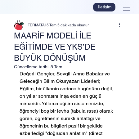
İletişim
FERMATAI
5 Tem
5 dakikada okunur
MAARİF MODELİ İLE
EĞİTİMDE VE YKS’DE
BÜYÜK DÖNÜŞÜM
Güncelleme tarihi:
5 Tem
Değerli Gençler, Sevgili Anne Babalar ve 
Geleceğin Bilim Okuryazarı Liderleri;
Eğitim, bir ülkenin sadece bugününü değil, 
on yıllar sonrasını inşa eden en güçlü 
mimaridir. Yıllarca eğitim sistemimizde, 
öğrenciyi boş bir levha (tabula rasa) olarak 
gören, öğretmenin sürekli anlattığı ve 
öğrencinin bu bilgileri pasif bir şekilde 
ezberlediği "doğrudan anlatım" (direct 