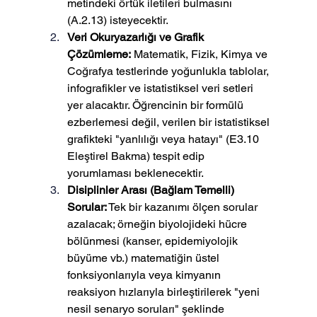
metindeki örtük iletileri bulmasını 
(A.2.13) isteyecektir.
Veri Okuryazarlığı ve Grafik 
Çözümleme:
 Matematik, Fizik, Kimya ve 
Coğrafya testlerinde yoğunlukla tablolar, 
infografikler ve istatistiksel veri setleri 
yer alacaktır. Öğrencinin bir formülü 
ezberlemesi değil, verilen bir istatistiksel 
grafikteki "yanlılığı veya hatayı" (E3.10 
Eleştirel Bakma) tespit edip 
yorumlaması beklenecektir.
Disiplinler Arası (Bağlam Temelli) 
Sorular:
 Tek bir kazanımı ölçen sorular 
azalacak; örneğin biyolojideki hücre 
bölünmesi (kanser, epidemiyolojik 
büyüme vb.) matematiğin üstel 
fonksiyonlarıyla veya kimyanın 
reaksiyon hızlarıyla birleştirilerek "yeni 
nesil senaryo soruları" şeklinde 