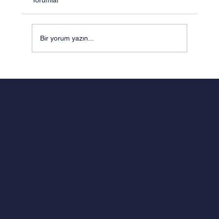
Yorumlar
Bir yorum yazın...
MÜHENDİSLİK ZEKÂSI VE
PEDAGOJİNİN SENTEZİ: ODTÜ
KÜLTÜRÜNDEN DOĞAN FERMAT
EĞİTİM MODELİ