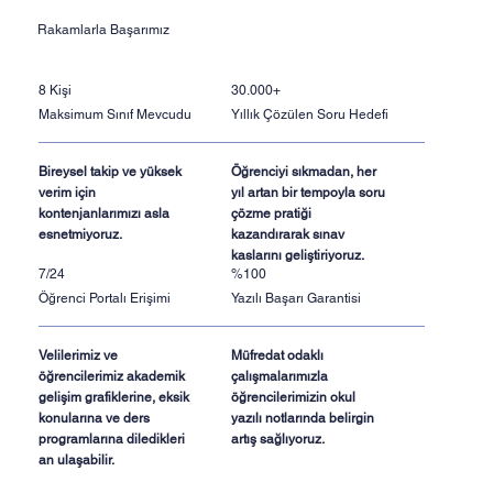
Rakamlarla Başarımız
8 Kişi
30.000+
Maksimum Sınıf Mevcudu
Yıllık Çözülen Soru Hedefi
Bireysel takip ve yüksek
Öğrenciyi sıkmadan, her
verim için
yıl artan bir tempoyla soru
kontenjanlarımızı asla
çözme pratiği
esnetmiyoruz.
kazandırarak sınav
kaslarını geliştiriyoruz.
7/24
%100
Öğrenci Portalı Erişimi
Yazılı Başarı Garantisi
Velilerimiz ve
Müfredat odaklı
öğrencilerimiz akademik
çalışmalarımızla
gelişim grafiklerine, eksik
öğrencilerimizin okul
konularına ve ders
yazılı notlarında belirgin
programlarına diledikleri
artış sağlıyoruz.
an ulaşabilir.