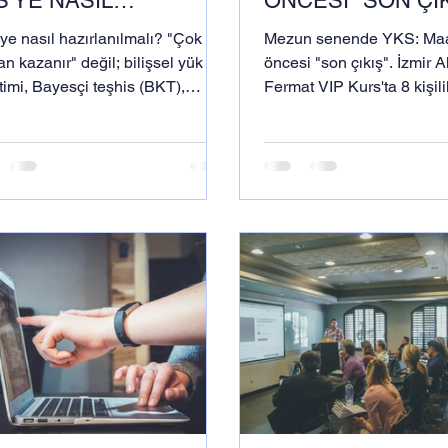
S'YE NASIL
ÖNCESİ "SON ÇIK
ZIRLANILMALI?
A'DAN Z'YE KUS
ye nasıl hazırlanılmalı? "Çok
Mezun senende YKS: Maar
KADEMİK VE
EĞİTİM EKOSİST
an kazanır" değil; bilişsel yük
öncesi "son çıkış". İzmir 
imi, Bayesçi teşhis (BKT),
Fermat VIP Kurs'ta 8 kişilik
DAGOJİK BİR SÜREÇ
klı tekrar ve yapılandırmacı
FermatAI destekli veri odak
HENDİSLİĞİ)
nme. İzmir Alsancak Fermat VIP
sınırsız etüt, Baykuş Küt
ta bilimsel, veri odaklı YKS
PDR ile mezun öğrenciler
lığının akademik yol haritası.
Z'ye kusursuz YKS hazırlı