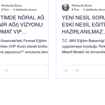
Rehberlik Birimi
Rehberlik Birimi
9 Tem
4 dakikada okunur
8 Tem
5 dakikada okun
İTİMDE NÖRAL AĞ
YENİ NESİL SOR
NİR AĞI) VİZYONU:
ESKİ NESİL EĞİT
RMAT VIP
HAZIRLANILMAZ:
OSİSTEMİ İLE YKS VE
EĞİTİMDE BECER
 Alsancak'taki Fermat Eğitim
T.C. Millî Eğitim Bakanlığı
S’DE KUSURSUZ
TEMELLİ DÖNÜŞ
ları (VIP Kurs) olarak bizler,
uygulamaya koyduğu Türki
 ne yapıyoruz?" sorusuna tam
Maarif Modeli ile üniversit
ĞLANTISALLIK
KUSURSUZ EKO
ak bu evrensel ve organik
sınavı olan YKS ve liseler
klikle cevap veriyoruz
sınavı olan LGS'nin yapısı
şekilde değişmiştir. Aynı
okyanus ötesi hedefleri o
öğrencilerimizin girdiği S
veya TOEFL gibi uluslarar
da uzun zamandır yepyeni
formatta uygulanmaktadır. Tüm b
yerel ve küresel sınavların