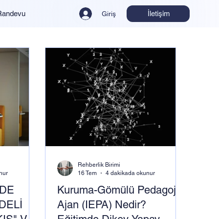
İletişim
Randevu
Giriş
Rehberlik Birimi
nur
16 Tem
4 dakikada okunur
NDE
Kuruma-Gömülü Pedagojik
DELİ
Ajan (IEPA) Nedir?