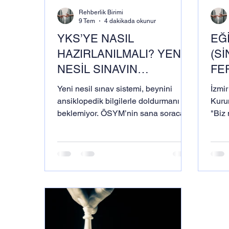
Rehberlik Birimi
9 Tem
4 dakikada okunur
YKS’YE NASIL
EĞ
HAZIRLANILMALI? YENİ
(Sİ
NESİL SINAVIN
FE
ŞİFRELERİ VE REHBERİ
EK
Yeni nesil sınav sistemi, beynini
İzmir
LG
ansiklopedik bilgilerle doldurmanı
Kurum
beklemiyor. ÖSYM’nin sana soracağı
"Biz
BA
sorular, bir kavramı bilip bilmediğini
olar
değil; o kavramı gerçek hayattaki bir
gerçe
probleme uygulayıp
uygulayamadığını, verileri analiz edip
edemediğini ve disiplinler arası bir
mantık kurup kuramadığını test
edecek.YKS’YE NASIL
HAZIRLANILMALI? YENİ NESİL
SINAVIN ŞİFRELERİ VE REHBERİ