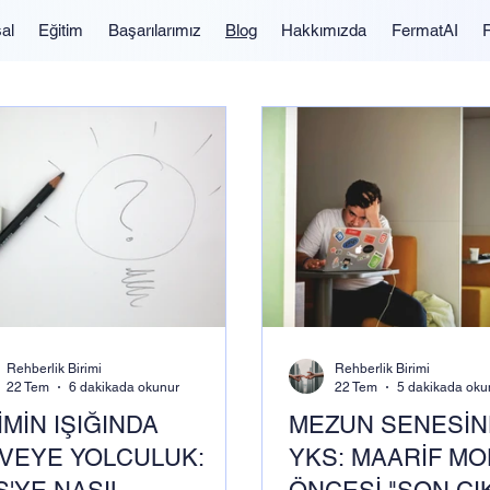
al
Eğitim
Başarılarımız
Blog
Hakkımızda
FermatAI
Rehberlik Birimi
Rehberlik Birimi
22 Tem
6 dakikada okunur
22 Tem
5 dakikada oku
İMİN IŞIĞINDA
MEZUN SENESİ
RVEYE YOLCULUK:
YKS: MAARİF MO