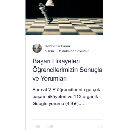
Rehberlik Birimi
5 Tem
8 dakikada okunur
Başarı Hikayeleri:
Öğrencilerimizin Sonuçları
ve Yorumları
Fermat VIP öğrencilerinin gerçek
başarı hikâyeleri ve 112 organik
Google yorumu (4,9★):
59.000→4.023, 76.000→ilk 20.000 +
Tıp, 375.000→112.000 sıralama
sıçramaları; Tıp / İÜ Hukuk / ODTÜ /