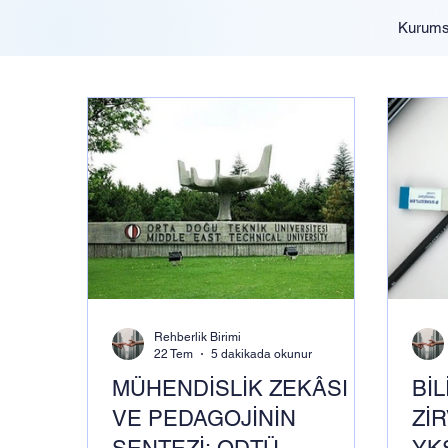
Kurums
Rehberlik Birimi
22 Tem
5 dakikada okunur
MÜHENDİSLİK ZEKÂSI
BİL
VE PEDAGOJİNİN
Zİ