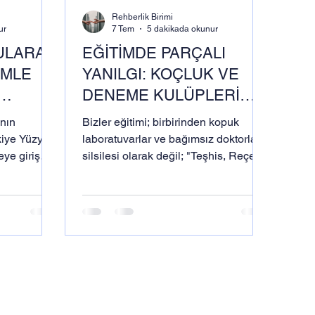
Rehberlik Birimi
ur
7 Tem
5 dakikada okunur
ULARA
EĞİTİMDE PARÇALI
İMLE
YANILGI: KOÇLUK VE
DENEME KULÜPLERİ
İ
TEK BAŞINA NEDEN
'nın
Bizler eğitimi; birbirinden kopuk
ÜM VE
ANLAMSIZDIR?
ye Yüzyılı
laboratuvarlar ve bağımsız doktorlar
eye giriş
silsilesi olarak değil; "Teşhis, Reçete
SİSTEM
e geçiş
ve Kesintisiz Tedavi" döngüsünün
 köklü bir
aynı çatı altında, kusursuz bir
 zamanda
senkronizasyonla işletildiği entegre
lan
bir "Araştırma ve Şifa Hastanesi"
AT, IELTS
olarak kurguluyoruz.
ası sınavlar
 bir
u
 ortak bir