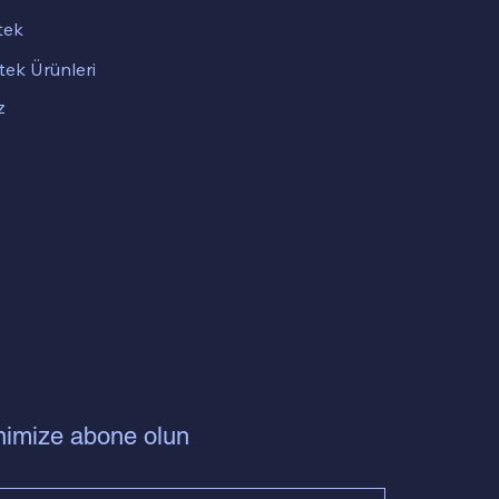
tek
tek Ürünleri
z
nimize abone olun