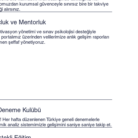
muzdan kurumsal güvenceyle sınırsız bire bir takviye
 alırsınız.
luk ve Mentorluk
tivasyon yönetimi ve sınav psikolojisi desteğiyle
portalımız üzerinden velilerimize anlık gelişim raporları
en şeffaf yönetiyoruz.
 Deneme Kulübü
! Her hafta düzenlenen Türkiye geneli denemelerle
mik analiz sistemimizle gelişimini saniye saniye takip et.
ekli Eğitim