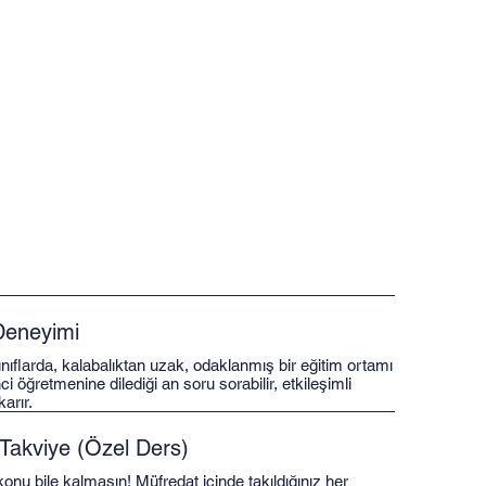
 Deneyimi
nıflarda, kalabalıktan uzak, odaklanmış bir eğitim ortamı
 öğretmenine dilediği an soru sorabilir, etkileşimli
arır.
r Takviye (Özel Ders)
onu bile kalmasın! Müfredat içinde takıldığınız her