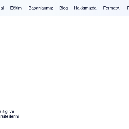
al
Eğitim
Başarılarımız
Blog
Hakkımızda
FermatAI
itiği ve
itelilerini