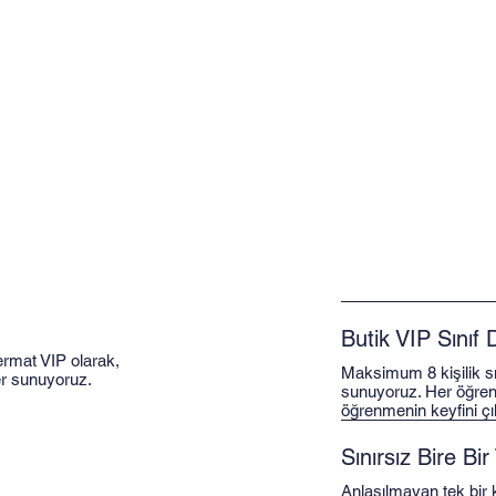
Butik VIP Sınıf
Fermat VIP olarak,
Maksimum 8 kişilik sı
er sunuyoruz.
sunuyoruz. Her öğrenci
öğrenmenin keyfini çık
Sınırsız Bire Bi
Anlaşılmayan tek bir k