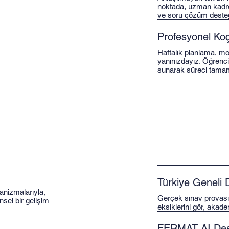
noktada, uzman kadro
ve soru çözüm desteği
Profesyonel Koç
Haftalık planlama, mo
yanınızdayız. Öğrenci 
sunarak süreci tamam
Türkiye Geneli
anizmalarıyla,
Gerçek sınav provası
nsel bir gelişim
eksiklerini gör, akade
FERMAT AI Dest