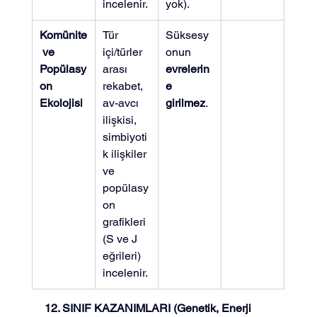
incelenir.
yok).
Komünite
Tür 
Süksesy
 ve 
içi/türler 
onun 
Popülasy
arası 
evrelerin
on 
rekabet, 
e 
Ekolojisi
av-avcı 
girilmez
.
ilişkisi, 
simbiyoti
k ilişkiler 
ve 
popülasy
on 
grafikleri 
(S ve J 
eğrileri) 
incelenir.
12. SINIF KAZANIMLARI (Genetik, Enerji 