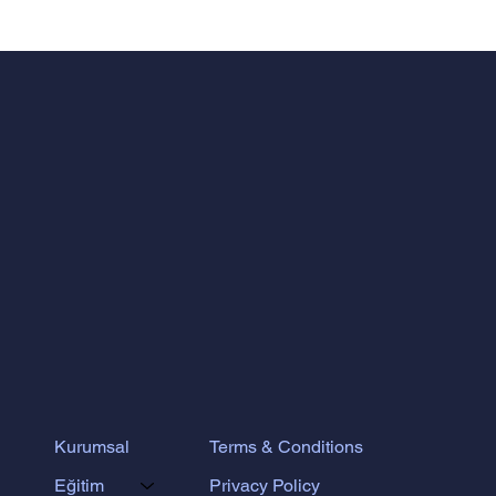
MÜHENDİSLİK ZEKÂSI VE
PEDAGOJİNİN SENTEZİ: ODTÜ
KÜLTÜRÜNDEN DOĞAN FERMAT
EĞİTİM MODELİ
Terms & Conditions
Kurumsal
Privacy Policy
Eğitim