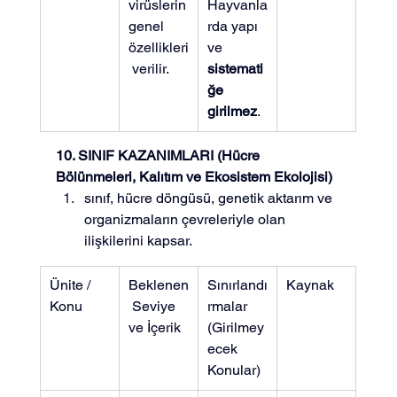
virüslerin 
Hayvanla
genel 
rda yapı 
özellikleri
ve 
 verilir.
sistemati
ğe 
girilmez
.
10. SINIF KAZANIMLARI (Hücre 
Bölünmeleri, Kalıtım ve Ekosistem Ekolojisi)
sınıf, hücre döngüsü, genetik aktarım ve 
organizmaların çevreleriyle olan 
ilişkilerini kapsar.
Ünite / 
Beklenen
Sınırlandı
Kaynak
Konu
 Seviye 
rmalar 
ve İçerik
(Girilmey
ecek 
Konular)