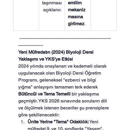
taşınması
emilim 
 açıklanır.
mekaniz
masına 
girilmez
.
 ---------------------------------------------------------------
-----------------
Yeni Müfredatın (2024) Biyoloji Dersi 
Yaklaşımı ve YKS'ye Etkisi
2024 yılında onaylanan ve kademeli olarak 
uygulanacak olan Biyoloji Dersi Öğretim 
Programı, geleneksel "ezberci ve bilgi 
yığma" anlayışını tamamen terk ederek 
Bütüncül ve Tema Temelli
 bir yaklaşıma 
geçmiştir. YKS 2026 sınavında soruların dili 
ve ölçülmek istenen beceriler şu prensiplere 
göre şekillenecektir:
Ünite Yerine "Tema" Odaklılık:
 Yeni 
müfredat 9. ve 10. sınıflarda "Yaşam", 