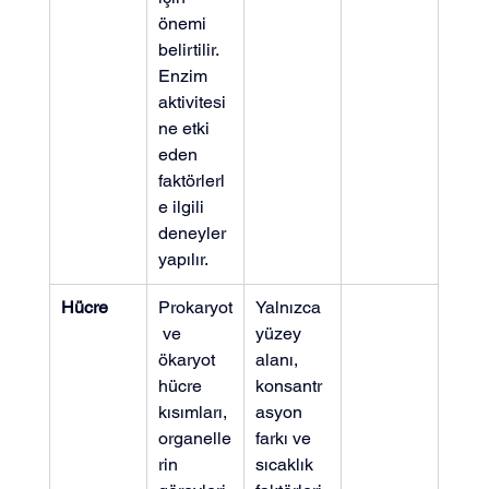
önemi 
belirtilir. 
Enzim 
aktivitesi
ne etki 
eden 
faktörlerl
e ilgili 
deneyler 
yapılır.
Hücre
Prokaryot
Yalnızca 
 ve 
yüzey 
ökaryot 
alanı, 
hücre 
konsantr
kısımları, 
asyon 
organelle
farkı ve 
rin 
sıcaklık 