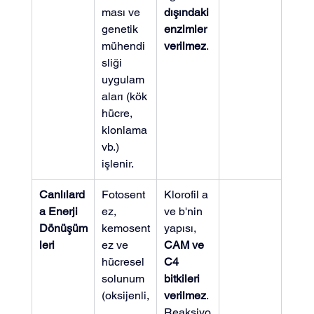
ması ve 
dışındaki 
genetik 
enzimler 
mühendi
verilmez
.
sliği 
uygulam
aları (kök 
hücre, 
klonlama 
vb.) 
işlenir.
Canlılard
Fotosent
Klorofil a 
a Enerji 
ez, 
ve b'nin 
Dönüşüm
kemosent
yapısı, 
leri
ez ve 
CAM ve 
hücresel 
C4 
solunum 
bitkileri 
(oksijenli,
verilmez
. 
Reaksiyo