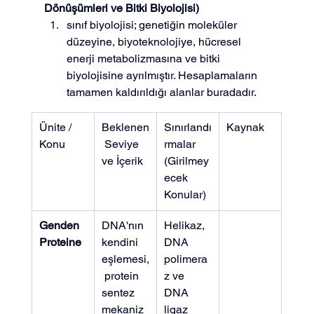
Dönüşümleri ve Bitki Biyolojisi)
sınıf biyolojisi; genetiğin moleküler 
düzeyine, biyoteknolojiye, hücresel 
enerji metabolizmasına ve bitki 
biyolojisine ayrılmıştır. Hesaplamaların 
tamamen kaldırıldığı alanlar buradadır.
Ünite / 
Beklenen
Sınırlandı
Kaynak
Konu
 Seviye 
rmalar 
ve İçerik
(Girilmey
ecek 
Konular)
Genden 
DNA'nın 
Helikaz, 
Proteine
kendini 
DNA 
eşlemesi,
polimera
 protein 
z ve 
sentez 
DNA 
mekaniz
ligaz 