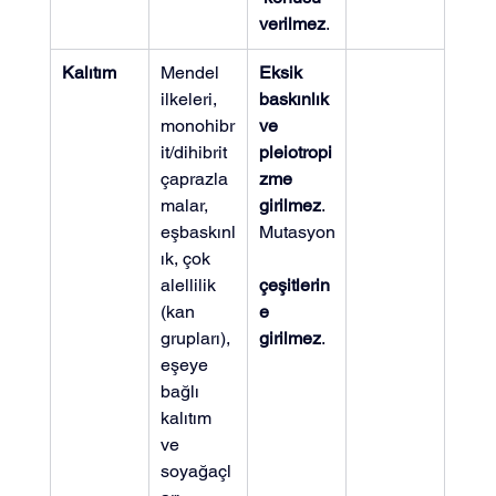
verilmez
.
Kalıtım
Mendel 
Eksik 
ilkeleri, 
baskınlık 
monohibr
ve 
it/dihibrit 
pleiotropi
çaprazla
zme 
malar, 
girilmez
. 
eşbaskınl
Mutasyon
ık, çok 
alellilik 
çeşitlerin
(kan 
e 
grupları), 
girilmez
.
eşeye 
bağlı 
kalıtım 
ve 
soyağaçl