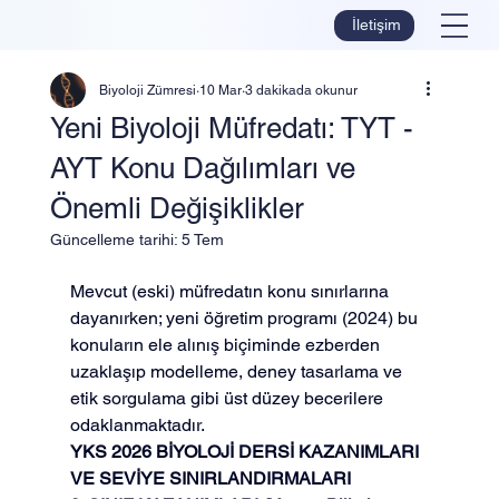
İletişim
Biyoloji Zümresi
10 Mar
3 dakikada okunur
Yeni Biyoloji Müfredatı: TYT -
AYT Konu Dağılımları ve
Önemli Değişiklikler
Güncelleme tarihi:
5 Tem
Mevcut (eski) müfredatın konu sınırlarına 
dayanırken; yeni öğretim programı (2024) bu 
konuların ele alınış biçiminde ezberden 
uzaklaşıp modelleme, deney tasarlama ve 
etik sorgulama gibi üst düzey becerilere 
odaklanmaktadır.
YKS 2026 BİYOLOJİ DERSİ KAZANIMLARI 
VE SEVİYE SINIRLANDIRMALARI