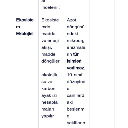
arı 
incelenir.
Ekosiste
Ekosiste
Azot 
m 
mde 
döngüsü
Ekolojisi
madde 
ndeki 
ve enerji 
mikroorg
akışı, 
anizmala
madde 
rın 
tür 
döngüleri
isimleri 
, 
verilmez
. 
ekolojik, 
10. sınıf 
su ve 
düzeyind
karbon 
e 
ayak izi 
canlılard
hesapla
aki 
maları 
beslenm
yapılır.
e 
şekillerin