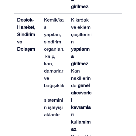
girilmez
.
Destek-
Kemik/ka
Kıkırdak 
Hareket, 
s 
ve eklem 
Sindirim 
yapıları, 
çeşitlerini
ve 
sindirim 
n 
Dolaşım
organları,
yapıların
 kalp, 
a 
kan, 
girilmez
. 
damarlar 
Kan 
ve 
nakillerin
bağışıklık
de 
genel 
alıcı/veric
sistemini
i 
n işleyişi 
kavramla
aktarılır.
rı 
kullanılm
az
. 