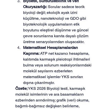
Biyoetik, Sürdürülebilirlik ve Veri 
Okuryazarlığı:
 Sorular sadece teorik 
biyoloji değil; ekolojik ayak izini 
küçültme, nanoteknoloji ve GDO gibi 
biyoteknolojik uygulamaların etik 
boyutunu eleştirel düşünme ve güncel 
çevre sorunlarına kanıta dayalı çözüm 
üretme senaryolarından oluşacaktır.
Matematiksel Hesaplamalardan 
Kaçınma:
 ATP net kazancı hesaplama, 
kalıtımda karmaşık pleiotropi ihtimalleri 
bulma veya solunum reaksiyonlarındaki 
molekül sayılarını ezberleten 
matematiksel işlemler YKS sınırları 
dışına çıkarılmıştır.
Özetle;
 YKS 2026 Biyoloji testi, karmaşık 
molekül isimlerinin ve ara basamakların 
ezberinden arındırılmış; grafik (veri) okuma, 
bağımlı-bağımsız değişken belirleme, 