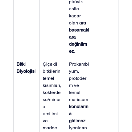
pirüvik 
asite 
kadar 
olan 
ara 
basamakl
ara 
değinilm
ez
.
Bitki 
Çiçekli 
Prokambi
Biyolojisi
bitkilerin 
yum, 
temel 
protoder
kısımları, 
m ve 
köklerde 
temel 
su/miner
meristem 
al 
konuların
emilimi 
a 
ve 
girilmez
. 
madde 
İyonların 