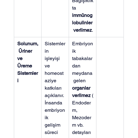
Bağışıklık
ta 
immünog
lobulinler
 verilmez
.
Solunum,
Sistemler
Embriyon
 Üriner 
in 
ik 
ve 
işleyişi 
tabakalar
Üreme 
ve 
dan 
Sistemler
homeost
meydana
i
aziye 
 gelen 
katkıları 
organlar 
açıklanır. 
verilmez
 (
İnsanda 
Endoder
embriyon
m, 
ik 
Mezoder
gelişim 
m vb. 
süreci 
detayları 