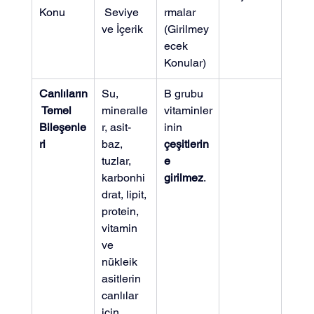
Konu
 Seviye 
rmalar 
ve İçerik
(Girilmey
ecek 
Konular)
Canlıların
Su, 
B grubu 
 Temel 
mineralle
vitaminler
Bileşenle
r, asit-
inin 
ri
baz, 
çeşitlerin
tuzlar, 
e 
karbonhi
girilmez
.
drat, lipit, 
protein, 
vitamin 
ve 
nükleik 
asitlerin 
canlılar 
için 