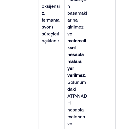
oksijensi
n 
z, 
basamakl
fermanta
arına 
syon) 
girilmez 
süreçleri 
ve 
açıklanır.
matemati
ksel 
hesapla
malara 
yer 
verilmez
. 
Solunum
daki 
ATP/NAD
H 
hesapla
malarına 
ve 