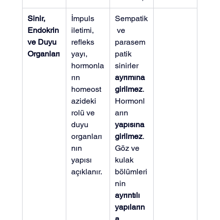
Sinir, 
İmpuls 
Sempatik
Endokrin 
iletimi, 
 ve 
ve Duyu 
refleks 
parasem
Organları
yayı, 
patik 
hormonla
sinirler 
rın 
ayrımına 
homeost
girilmez
. 
azideki 
Hormonl
rolü ve 
arın 
duyu 
yapısına 
organları
girilmez
. 
nın 
Göz ve 
yapısı 
kulak 
açıklanır.
bölümleri
nin 
ayrıntılı 
yapıların
a 