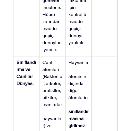
görevleri 
faktörleri 
incelenir. 
için 
Hücre 
kontrollü 
zarından 
madde 
madde 
geçişi 
geçişi 
deneyi 
deneyleri
yaptırılır.
 yapılır.
Sınıflandı
Canlı 
Hayvanla
rma ve 
âlemleri 
r 
Canlılar 
(Bakterile
âleminin 
Dünyası
r, arkeler, 
dışında 
protistler, 
diğer 
bitkiler, 
âlemlerin
mantarlar
, 
sınıflandır
hayvanla
masına 
r) ve 
girilmez
. 