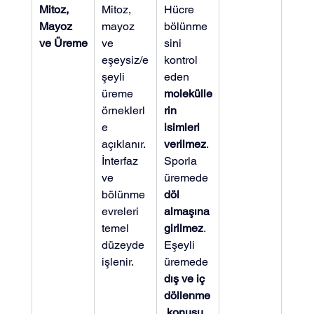
Mitoz, 
Mitoz, 
Hücre 
Mayoz 
mayoz 
bölünme
ve Üreme
ve 
sini 
eşeysiz/e
kontrol 
şeyli 
eden 
üreme 
molekülle
örneklerl
rin 
e 
isimleri 
açıklanır. 
verilmez
. 
İnterfaz 
Sporla 
ve 
üremede 
bölünme 
döl 
evreleri 
almaşına 
temel 
girilmez
. 
düzeyde 
Eşeyli 
işlenir.
üremede 
dış ve iç 
döllenme
 konusu 