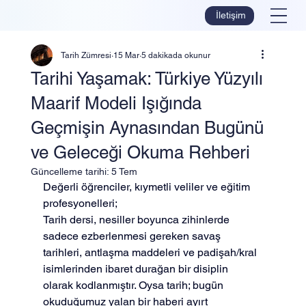
İletişim
Tarih Zümresi
15 Mar
5 dakikada okunur
Tarihi Yaşamak: Türkiye Yüzyılı
Maarif Modeli Işığında
Geçmişin Aynasından Bugünü
ve Geleceği Okuma Rehberi
Güncelleme tarihi:
5 Tem
Değerli öğrenciler, kıymetli veliler ve eğitim 
profesyonelleri;
Tarih dersi, nesiller boyunca zihinlerde 
sadece ezberlenmesi gereken savaş 
tarihleri, antlaşma maddeleri ve padişah/kral 
isimlerinden ibaret durağan bir disiplin 
olarak kodlanmıştır. Oysa tarih; bugün 
okuduğumuz yalan bir haberi ayırt 