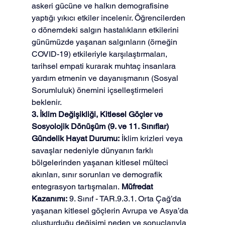
askeri gücüne ve halkın demografisine 
yaptığı yıkıcı etkiler incelenir. Öğrencilerden 
o dönemdeki salgın hastalıkların etkilerini 
günümüzde yaşanan salgınların (örneğin 
COVID-19) etkileriyle karşılaştırmaları, 
tarihsel empati kurarak muhtaç insanlara 
yardım etmenin ve dayanışmanın (Sosyal 
Sorumluluk) önemini içselleştirmeleri 
beklenir.
3. İklim Değişikliği, Kitlesel Göçler ve 
Sosyolojik Dönüşüm (9. ve 11. Sınıflar)
Gündelik Hayat Durumu:
 İklim krizleri veya 
savaşlar nedeniyle dünyanın farklı 
bölgelerinden yaşanan kitlesel mülteci 
akınları, sınır sorunları ve demografik 
entegrasyon tartışmaları. 
Müfredat 
Kazanımı:
 9. Sınıf - TAR.9.3.1. Orta Çağ’da 
yaşanan kitlesel göçlerin Avrupa ve Asya’da 
oluşturduğu değişimi neden ve sonuçlarıyla 