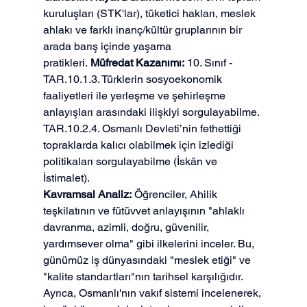
kuruluşları (STK'lar), tüketici hakları, meslek 
ahlakı ve farklı inanç/kültür gruplarının bir 
arada barış içinde yaşama 
pratikleri. 
Müfredat Kazanımı:
 10. Sınıf - 
TAR.10.1.3. Türklerin sosyoekonomik 
faaliyetleri ile yerleşme ve şehirleşme 
anlayışları arasındaki ilişkiyi sorgulayabilme. 
TAR.10.2.4. Osmanlı Devleti’nin fethettiği 
topraklarda kalıcı olabilmek için izlediği 
politikaları sorgulayabilme (İskân ve 
İstimalet).
Kavramsal Analiz:
 Öğrenciler, Ahilik 
teşkilatının ve fütüvvet anlayışının "ahlaklı 
davranma, azimli, doğru, güvenilir, 
yardımsever olma" gibi ilkelerini inceler. Bu, 
günümüz iş dünyasındaki "meslek etiği" ve 
"kalite standartları"nın tarihsel karşılığıdır. 
Ayrıca, Osmanlı'nın vakıf sistemi incelenerek, 