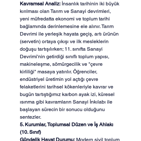
Kavramsal Analiz:
 İnsanlık tarihinin iki büyük 
kırılması olan Tarım ve Sanayi devrimleri, 
yeni müfredatta ekonomi ve toplum tarihi 
bağlamında derinlemesine ele alınır. Tarım 
Devrimi ile yerleşik hayata geçiş, artı ürünün 
(servetin) ortaya çıkışı ve ilk mesleklerin 
doğuşu tartışılırken; 11. sınıfta Sanayi 
Devrimi'nin getirdiği sınıflı toplum yapısı, 
makineleşme, sömürgecilik ve "çevre 
kirliliği" masaya yatırılır. Öğrenciler, 
endüstriyel üretimin yol açtığı çevre 
felaketlerini tarihsel kökenleriyle kavrar ve 
bugün tartıştığımız karbon ayak izi, küresel 
ısınma gibi kavramların Sanayi İnkılabı ile 
başlayan sürecin bir sonucu olduğunu 
sentezler.
5. Kurumlar, Toplumsal Düzen ve İş Ahlakı 
(10. Sınıf)
Gündelik Hayat Durumu:
 Modern sivil toplum 