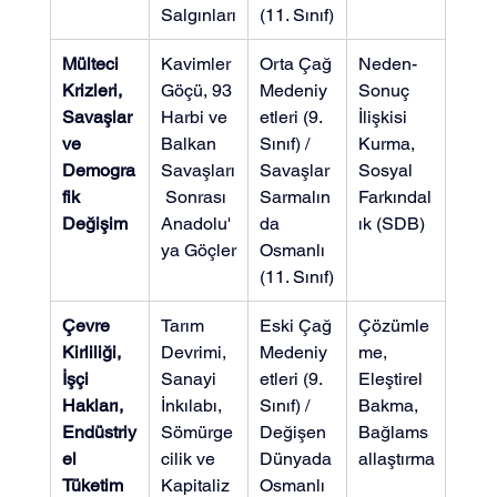
Salgınları
(11. Sınıf)
Mülteci 
Kavimler 
Orta Çağ 
Neden-
Krizleri, 
Göçü, 93 
Medeniy
Sonuç 
Savaşlar 
Harbi ve 
etleri (9. 
İlişkisi 
ve 
Balkan 
Sınıf) / 
Kurma, 
Demogra
Savaşları
Savaşlar 
Sosyal 
fik 
 Sonrası 
Sarmalın
Farkındal
Değişim
Anadolu'
da 
ık (SDB)
ya Göçler
Osmanlı 
(11. Sınıf)
Çevre 
Tarım 
Eski Çağ 
Çözümle
Kirliliği, 
Devrimi, 
Medeniy
me, 
İşçi 
Sanayi 
etleri (9. 
Eleştirel 
Hakları, 
İnkılabı, 
Sınıf) / 
Bakma, 
Endüstriy
Sömürge
Değişen 
Bağlams
el 
cilik ve 
Dünyada 
allaştırma
Tüketim
Kapitaliz
Osmanlı 