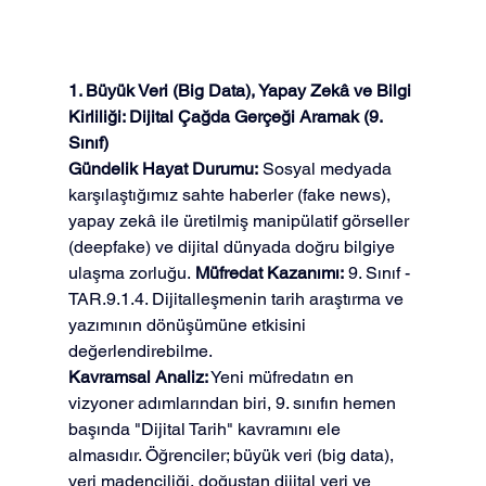
1. Büyük Veri (Big Data), Yapay Zekâ ve Bilgi 
Kirliliği: Dijital Çağda Gerçeği Aramak (9. 
Sınıf)
Gündelik Hayat Durumu:
 Sosyal medyada 
karşılaştığımız sahte haberler (fake news), 
yapay zekâ ile üretilmiş manipülatif görseller 
(deepfake) ve dijital dünyada doğru bilgiye 
ulaşma zorluğu. 
Müfredat Kazanımı:
 9. Sınıf - 
TAR.9.1.4. Dijitalleşmenin tarih araştırma ve 
yazımının dönüşümüne etkisini 
değerlendirebilme.
Kavramsal Analiz:
 Yeni müfredatın en 
vizyoner adımlarından biri, 9. sınıfın hemen 
başında "Dijital Tarih" kavramını ele 
almasıdır. Öğrenciler; büyük veri (big data), 
veri madenciliği, doğuştan dijital veri ve 