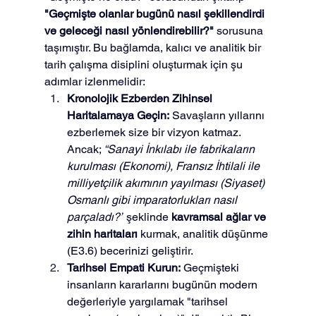
"Geçmişte olanlar bugünü nasıl şekillendirdi 
ve geleceği nasıl yönlendirebilir?"
 sorusuna 
taşımıştır. Bu bağlamda, kalıcı ve analitik bir 
tarih çalışma disiplini oluşturmak için şu 
adımlar izlenmelidir:
Kronolojik Ezberden Zihinsel 
Haritalamaya Geçin:
 Savaşların yıllarını 
ezberlemek size bir vizyon katmaz. 
Ancak; 
“Sanayi İnkılabı ile fabrikaların 
kurulması (Ekonomi), Fransız İhtilali ile 
milliyetçilik akımının yayılması (Siyaset) 
Osmanlı gibi imparatorlukları nasıl 
parçaladı?”
 şeklinde 
kavramsal ağlar ve 
zihin haritaları
 kurmak, analitik düşünme 
(E3.6) becerinizi geliştirir.
Tarihsel Empati Kurun:
 Geçmişteki 
insanların kararlarını bugünün modern 
değerleriyle yargılamak "tarihsel 