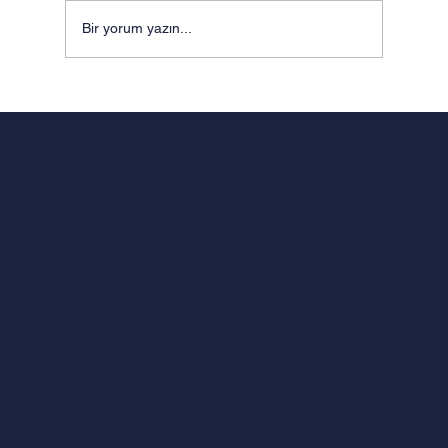
Bir yorum yazın...
MÜHENDİSLİK ZEKÂSI VE
PEDAGOJİNİN SENTEZİ: ODTÜ
KÜLTÜRÜNDEN DOĞAN FERMAT
EĞİTİM MODELİ