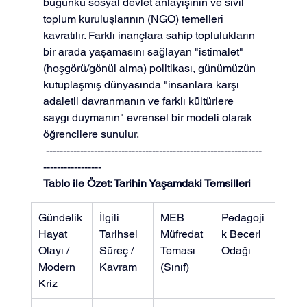
bugünkü sosyal devlet anlayışının ve sivil 
toplum kuruluşlarının (NGO) temelleri 
kavratılır. Farklı inançlara sahip toplulukların 
bir arada yaşamasını sağlayan "istimalet" 
(hoşgörü/gönül alma) politikası, günümüzün 
kutuplaşmış dünyasında "insanlara karşı 
adaletli davranmanın ve farklı kültürlere 
saygı duymanın" evrensel bir modeli olarak 
öğrencilere sunulur.
 ---------------------------------------------------------------
-----------------
Tablo ile Özet: Tarihin Yaşamdaki Temsilleri
Gündelik 
İlgili 
MEB 
Pedagoji
Hayat 
Tarihsel 
Müfredat 
k Beceri 
Olayı / 
Süreç / 
Teması 
Odağı
Modern 
Kavram
(Sınıf)
Kriz