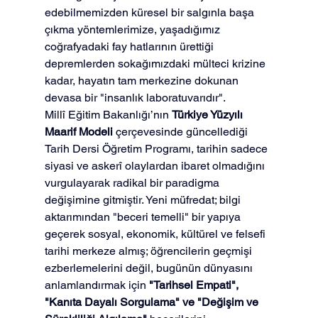
edebilmemizden küresel bir salgınla başa 
çıkma yöntemlerimize, yaşadığımız 
coğrafyadaki fay hatlarının ürettiği 
depremlerden sokağımızdaki mülteci krizine 
kadar, hayatın tam merkezine dokunan 
devasa bir "insanlık laboratuvarıdır".
Millî Eğitim Bakanlığı’nın 
Türkiye Yüzyılı 
Maarif Modeli
 çerçevesinde güncellediği 
Tarih Dersi Öğretim Programı, tarihin sadece 
siyasi ve askerî olaylardan ibaret olmadığını 
vurgulayarak radikal bir paradigma 
değişimine gitmiştir. Yeni müfredat; bilgi 
aktarımından "beceri temelli" bir yapıya 
geçerek sosyal, ekonomik, kültürel ve felsefi 
tarihi merkeze almış; öğrencilerin geçmişi 
ezberlemelerini değil, bugünün dünyasını 
anlamlandırmak için 
"Tarihsel Empati", 
"Kanıta Dayalı Sorgulama" ve "Değişim ve 