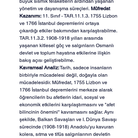
büyük sismik felaketlerin ardından yaşanan 
yönetim ve dayanışma süreçleri. 
Müfredat 
Kazanımı:
 11. Sınıf - TAR.11.1.3. 1755 Lizbon 
ve 1766 İstanbul depremlerini ortaya 
çıkardığı etkiler bakımından karşılaştırabilme. 
TAR.11.3.2. 1908-1918 yılları arasında 
yaşanan kitlesel göç ve salgınların Osmanlı 
devlet ve toplum hayatına etkilerine ilişkin 
bakış açısı geliştirebilme.
Kavramsal Analiz:
 Tarih, sadece insanların 
birbiriyle mücadelesi değil, doğayla olan 
mücadelesidir. Müfredat, 1755 Lizbon ve 
1766 İstanbul depremlerini merkeze alarak 
öğrencilerin bu afetlerin idari, sosyal ve 
ekonomik etkilerini karşılaştırmasını ve "afet 
bilincinin önemini" kavramasını sağlar. Aynı 
şekilde, Balkan Savaşları ve I. Dünya Savaşı 
sürecinde (1908-1918) Anadolu'yu kavuran 
kolera, sıtma ve tifüs salgınlarının devletin 