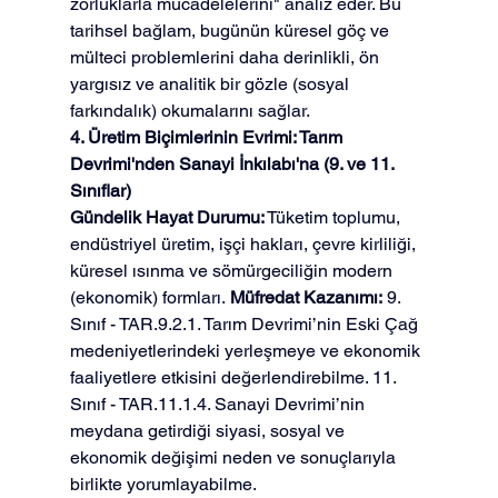
zorluklarla mücadelelerini" analiz eder. Bu 
tarihsel bağlam, bugünün küresel göç ve 
mülteci problemlerini daha derinlikli, ön 
yargısız ve analitik bir gözle (sosyal 
farkındalık) okumalarını sağlar.
4. Üretim Biçimlerinin Evrimi: Tarım 
Devrimi'nden Sanayi İnkılabı'na (9. ve 11. 
Sınıflar)
Gündelik Hayat Durumu:
 Tüketim toplumu, 
endüstriyel üretim, işçi hakları, çevre kirliliği, 
küresel ısınma ve sömürgeciliğin modern 
(ekonomik) formları. 
Müfredat Kazanımı:
 9. 
Sınıf - TAR.9.2.1. Tarım Devrimi’nin Eski Çağ 
medeniyetlerindeki yerleşmeye ve ekonomik 
faaliyetlere etkisini değerlendirebilme. 11. 
Sınıf - TAR.11.1.4. Sanayi Devrimi’nin 
meydana getirdiği siyasi, sosyal ve 
ekonomik değişimi neden ve sonuçlarıyla 
birlikte yorumlayabilme.