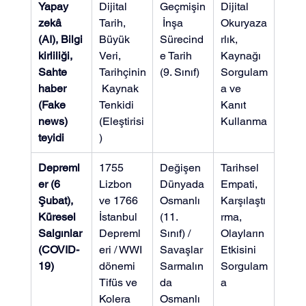
Yapay 
Dijital 
Geçmişin
Dijital 
zekâ 
Tarih, 
 İnşa 
Okuryaza
(AI), Bilgi 
Büyük 
Sürecind
rlık, 
kirliliği, 
Veri, 
e Tarih 
Kaynağı 
Sahte 
Tarihçinin
(9. Sınıf)
Sorgulam
haber 
 Kaynak 
a ve 
(Fake 
Tenkidi 
Kanıt 
news) 
(Eleştirisi
Kullanma
teyidi
)
Depreml
1755 
Değişen 
Tarihsel 
er (6 
Lizbon 
Dünyada 
Empati, 
Şubat), 
ve 1766 
Osmanlı 
Karşılaştı
Küresel 
İstanbul 
(11. 
rma, 
Salgınlar 
Depreml
Sınıf) / 
Olayların 
(COVID-
eri / WWI 
Savaşlar 
Etkisini 
19)
dönemi 
Sarmalın
Sorgulam
Tifüs ve 
da 
a
Kolera 
Osmanlı 