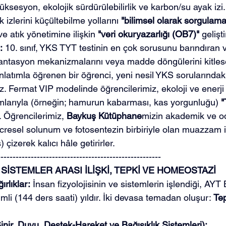
üksesyon, ekolojik sürdürülebilirlik ve karbon/su ayak izi.
k izlerini küçültebilme yollarını 
"bilimsel olarak sorgulamal
ve atık yönetimine ilişkin 
"veri okuryazarlığı (OB7)"
 gelişt
:
 10. sınıf, YKS TYT testinin en çok sorusunu barındıran
rmantasyon mekanizmalarını veya madde döngülerini kitles
latımla öğrenen bir öğrenci, yeni nesil YKS sorularındak
. Fermat VIP modelinde öğrencilerimiz, ekoloji ve enerji 
larıyla (örneğin; hamurun kabarması, kas yorgunluğu) 
"
er. Öğrencilerimiz, 
Baykuş Kütüphane
mizin akademik ve 
esel solunum ve fotosentezin birbiriyle olan muazzam ili
 çizerek kalıcı hâle getirirler.
------------------------------------------------------
İ: SİSTEMLER ARASI İLİŞKİ, TEPKİ VE HOMEOSTAZİ
rlıklar:
 İnsan fizyolojisinin ve sistemlerin işlendiği, AYT B
imli (144 ders saati) yıldır. İki devasa temadan oluşur: 
Tep
inir, Duyu, Destek-Hareket ve Bağışıklık Sistemleri):