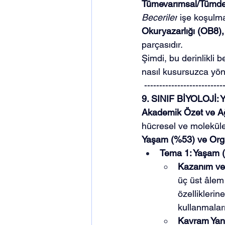
Tümevarımsal/Tümden
Beceriler
 işe koşulma
Okuryazarlığı (OB8),
parçasıdır.
Şimdi, bu derinlikli b
nasıl kusursuzca yöne
 --------------------------
9. SINIF BİYOLOJİ
Akademik Özet ve Ağı
hücresel ve moleküle
Yaşam (%53) ve Org
Tema 1: Yaşam (B
Kazanım ve 
üç üst âlem 
özelliklerine
kullanmaları
Kavram Yanı