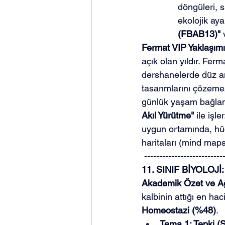
döngüleri, s
ekolojik aya
(FBAB13)"
 
Fermat VIP Yaklaşımı
açık olan yıldır. Fe
dershanelerde düz an
tasarımlarını çözemez
günlük yaşam bağlam
Akıl Yürütme"
 ile işl
uygun ortamında, hücr
haritaları (mind maps)
 --------------------------
11. SINIF BİYOLOJ
Akademik Özet ve Ağı
kalbinin attığı en hac
Homeostazi (%48)
.
Tema 1: Tepki (S