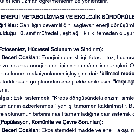
tütler için uzman öğretmenlerimize yönlendirir.
------------------------------------------------------
Jİ: ENERJİ METABOLİZMASI VE EKOLOJİK SÜRDÜRÜLE
rlıklar:
 Canlılığın devamlılığını sağlayan enerji dönüşüm
duğu 10. sınıf müfredatı, eşit ağırlıklı iki temadan oluşur
(Fotosentez, Hücresel Solunum ve Sindirim):
Beceri Odakları:
 Enerjinin gerekliliği, fotosentez, hücre
ve insanda enerji eldesi için sindirim/emilim süreçleri. 
e solunum reaksiyonlarının işleyişine dair 
"bilimsel mode
e farklı besin gruplarından enerji elde edilmesini 
"karşılaş
enir.
lgısı:
 Eski sistemdeki "Krebs döngüsündeki enzim isimle
amlarının ezberlenmesi" yanlışı tamamen kaldırılmıştır. B
ve solunumun birbirini nasıl tamamladığına dair sistemik 
 (Popülasyon, Komünite ve Çevre Sorunları):
Beceri Odakları:
 Ekosistemdeki madde ve enerji akışı,