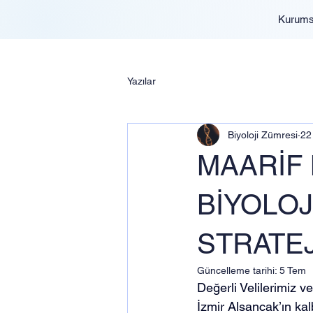
Kurums
Yazılar
Biyoloji Zümresi
22
MAARİF 
BİYOLOJ
STRATEJ
Güncelleme tarihi:
5 Tem
Değerli Velilerimiz v
İzmir Alsancak’ın kal