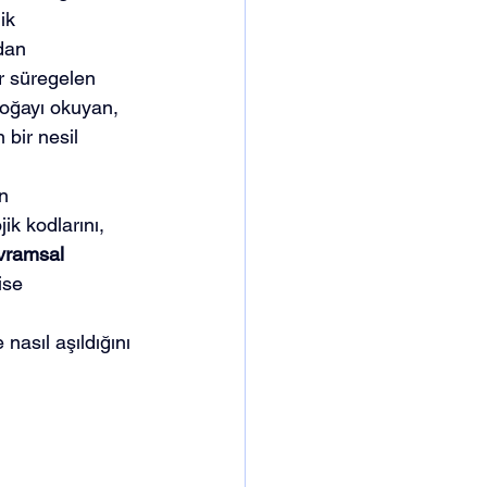
ik 
dan 
ır süregelen 
doğayı okuyan, 
 bir nesil 
n 
k kodlarını, 
avramsal 
ise 
nasıl aşıldığını 