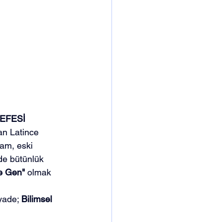
SEFESİ
an Latince 
ram, eski 
de bütünlük 
ve Gen"
 olmak 
yade; 
Bilimsel 
 