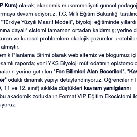
P Kurs)
 olarak; akademik mükemmeliyeti güncel pedagoj
rmaya devam ediyoruz. T.C. Millî Eğitim Bakanlığı tarafın
ürkiye Yüzyılı Maarif Modeli", biyoloji eğitiminde yıllard
ğınına dayalı" sistemi tamamen ortadan kaldırmış; yerine 
i kuran ve küresel problemlere ekolojik çözümler üretebilen
almıştır.
k Planlama Birimi olarak web sitemiz ve blogumuz içi
samlı raporda; yeni YKS Biyoloji müfredatının epistemoloji
maların yerine getirilen 
"Fen Bilimleri Alan Becerileri", "K
er"
 odaklı dinamik yapıyı detaylandırıyoruz. Öğrencilerin l
11 ve 12. sınıf) sıklıkla düştükleri 
kavram yanılgılarını 
 bu akademik zorlukların Fermat VIP Eğitim Ekosistemi ile 
yuyoruz.