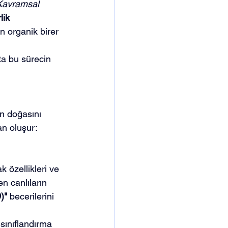
Kavramsal 
lik 
n organik birer 
'ta bu sürecin 
in doğasını 
n oluşur: 
ak özellikleri ve 
n canlıların 
)"
 becerilerini 
 sınıflandırma 