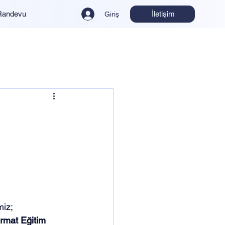
İletişim
Randevu
Giriş
miz;
rmat Eğitim 