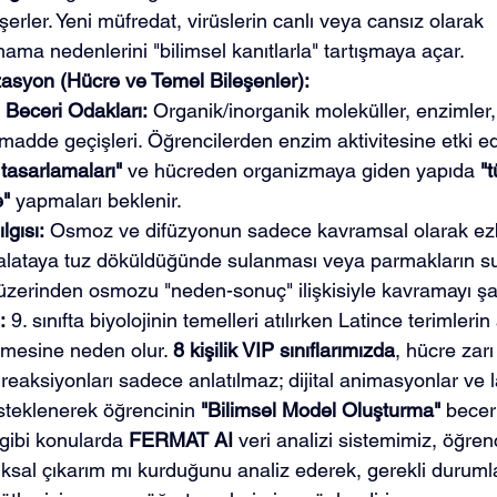
erler. Yeni müfredat, virüslerin canlı veya cansız olarak 
lmama nedenlerini "bilimsel kanıtlarla" tartışmaya açar.
asyon (Hücre ve Temel Bileşenler):
Beceri Odakları:
 Organik/inorganik moleküller, enzimler,
 madde geçişleri. Öğrencilerden enzim aktivitesine etki ed
tasarlamaları"
 ve hücreden organizmaya giden yapıda 
"
e"
 yapmaları beklenir.
lgısı:
 Osmoz ve difüzyonun sadece kavramsal olarak ez
alataya tuz döküldüğünde sulanması veya parmakların s
r üzerinden osmozu "neden-sonuç" ilişkisiyle kavramayı şa
:
 9. sınıfta biyolojinin temelleri atılırken Latince terimleri
mesine neden olur. 
8 kişilik VIP sınıflarımızda
, hücre zar
reaksiyonları sadece anlatılmaz; dijital animasyonlar ve 
steklenerek öğrencinin 
"Bilimsel Model Oluşturma"
 beceri
 gibi konularda 
FERMAT AI
 veri analizi sistemimiz, öğren
ıksal çıkarım mı kurduğunu analiz ederek, gerekli duruml