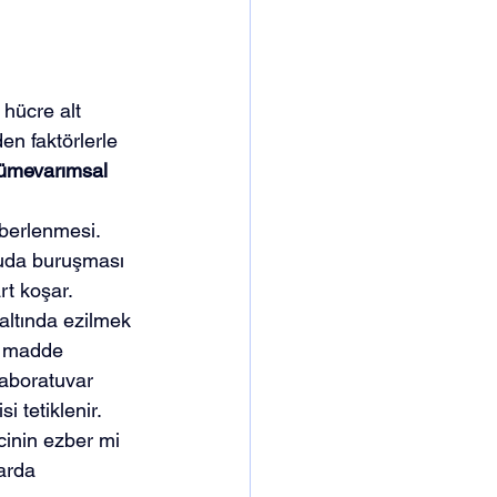
 hücre alt 
en faktörlerle 
tümevarımsal 
berlenmesi. 
uda buruşması 
rt koşar.
n altında ezilmek 
ı madde 
laboratuvar 
si tetiklenir. 
cinin ezber mi 
arda 