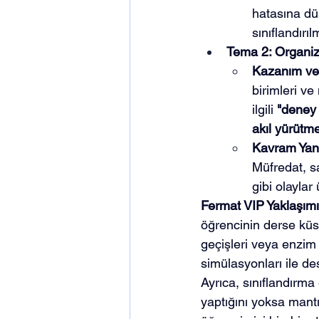
hatasına düş
sınıflandırı
Tema 2: Organiz
Kazanım ve 
birimleri ve
ilgili 
"deney 
akıl yürütm
Kavram Yanı
Müfredat, s
gibi olayla
Fermat VIP Yaklaşımı
öğrencinin derse küs
geçişleri veya enzim 
simülasyonları ile de
Ayrıca, sınıflandırma
yaptığını yoksa mant