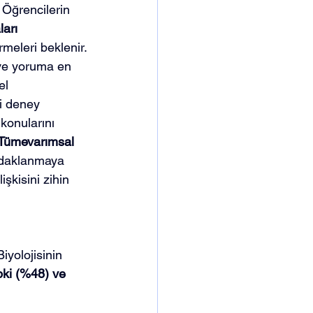
 Öğrencilerin 
arı 
irmeleri beklenir.
 ve yoruma en 
el 
i deney 
konularını 
Tümevarımsal 
odaklanmaya 
şkisini zihin 
iyolojisinin 
ki (%48) ve 