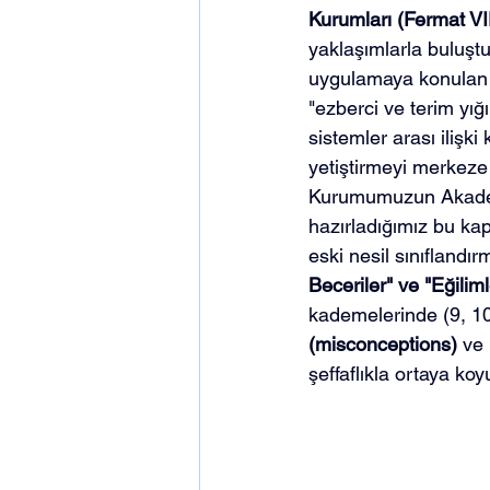
Kurumları (Fermat VI
yaklaşımlarla buluştu
uygulamaya konulan "T
"ezberci ve terim yı
sistemler arası ilişk
yetiştirmeyi merkeze 
Kurumumuzun Akademi
hazırladığımız bu kap
eski nesil sınıflandır
Beceriler" ve "Eğiliml
kademelerinde (9, 10, 
(misconceptions)
 ve
şeffaflıkla ortaya ko