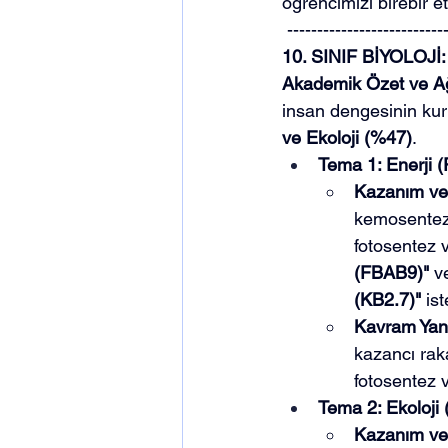
öğrencimizi birebir e
 --------------------------
10. SINIF BİYOLO
Akademik Özet ve Ağı
insan dengesinin kurul
ve Ekoloji (%47)
.
Tema 1: Enerji 
Kazanım ve 
kemosentez 
fotosentez v
(FBAB9)"
 v
(KB2.7)"
 ist
Kavram Yanı
kazancı rak
fotosentez 
Tema 2: Ekoloji
Kazanım ve 