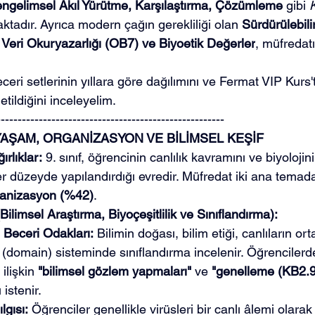
gelimsel Akıl Yürütme, Karşılaştırma, Çözümleme
 gibi 
ktadır. Ayrıca modern çağın gerekliliği olan 
Sürdürülebilir
 Veri Okuryazarlığı (OB7) ve Biyoetik Değerler
, müfredatı
eceri setlerinin yıllara göre dağılımını ve Fermat VIP Kurs
tildiğini inceleyelim.
------------------------------------------------------
: YAŞAM, ORGANİZASYON VE BİLİMSEL KEŞİF
rlıklar:
 9. sınıf, öğrencinin canlılık kavramını ve biyolojin
r düzeyde yapılandırdığı evredir. Müfredat iki ana temada
anizasyon (%42)
.
ilimsel Araştırma, Biyoçeşitlilik ve Sınıflandırma):
Beceri Odakları:
 Bilimin doğası, bilim etiği, canlıların ort
(domain) sisteminde sınıflandırma incelenir. Öğrencilerde
 ilişkin 
"bilimsel gözlem yapmaları"
 ve 
"genelleme (KB2.9
 istenir.
lgısı:
 Öğrenciler genellikle virüsleri bir canlı âlemi olarak