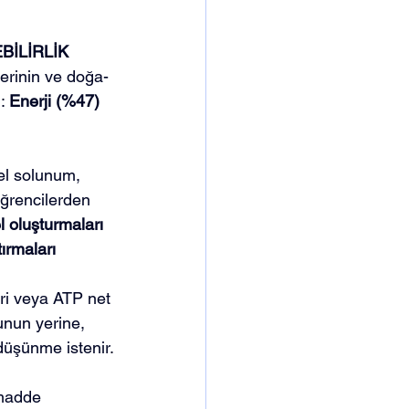
BİLİRLİK
lerinin ve doğa-
: 
Enerji (%47) 
sel solunum, 
Öğrencilerden 
l oluşturmaları 
tırmaları 
ri veya ATP net 
unun yerine, 
düşünme istenir.
 madde 