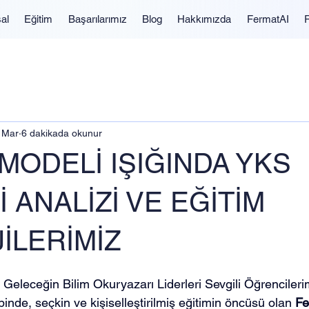
al
Eğitim
Başarılarımız
Blog
Hakkımızda
FermatAI
 Mar
6 dakikada okunur
MODELİ IŞIĞINDA YKS
İ ANALİZİ VE EĞİTİM
İLERİMİZ
e Geleceğin Bilim Okuryazarı Liderleri Sevgili Öğrencileri
binde, seçkin ve kişiselleştirilmiş eğitimin öncüsü olan 
Fe