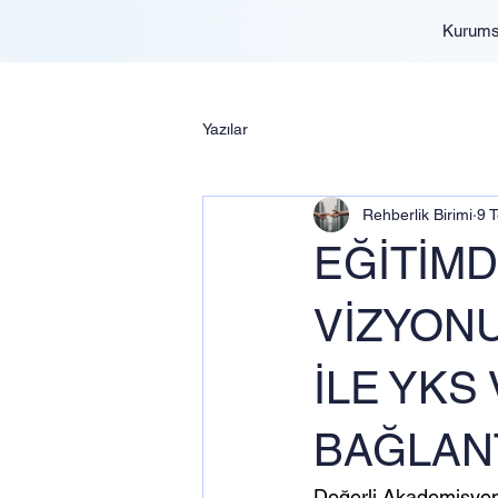
Kurums
Yazılar
Rehberlik Birimi
9 
EĞİTİMD
VİZYONU
İLE YKS
BAĞLAN
Değerli Akademisyenl