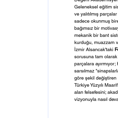
Geleneksel eğitim sis
ve yalıtılmış parçalar
sadece okunmuş birer 
bağımsız bir motiva
mekanik bir bant siste
kurduğu, muazzam ve 
İzmir Alsancak'taki 
F
sorusuna tam olarak b
parçalara ayırmıyor;
sarsılmaz "sinapslarl
göre şekil değiştiren 
Türkiye Yüzyılı Maari
alan felsefesini; aka
vizyonuyla nasıl dev