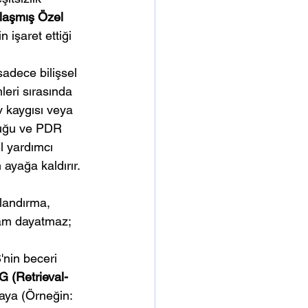
laşmış Özel 
 işaret ettiği 
adece bilişsel 
leri sırasında 
v kaygısı veya 
luğu ve PDR 
l yardımcı 
ayağa kaldırır.
landırma, 
ram dayatmaz; 
nin beceri 
G (Retrieval-
aya (Örneğin: 