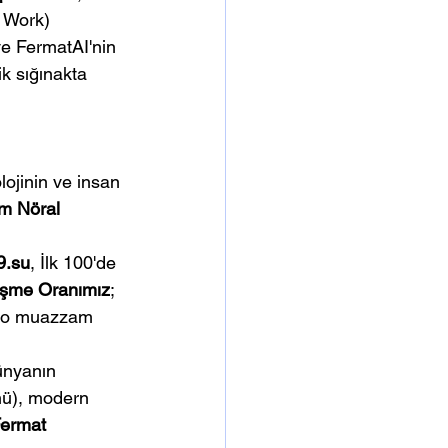
 Work) 
ve FermatAI'nin 
k sığınakta 
lojinin ve insan 
im Nöral 
9.su
, İlk 100'de 
eşme Oranımız
; 
nin o muazzam 
ünyanın 
nü), modern 
ermat 