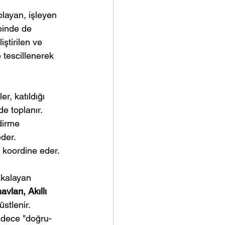
layan, işleyen 
binde de 
ştirilen ve 
 tescillenerek 
r, katıldığı 
e toplanır. 
dirme 
der. 
 koordine eder.
akalayan 
ları, Akıllı 
 üstlenir.
sadece "doğru-