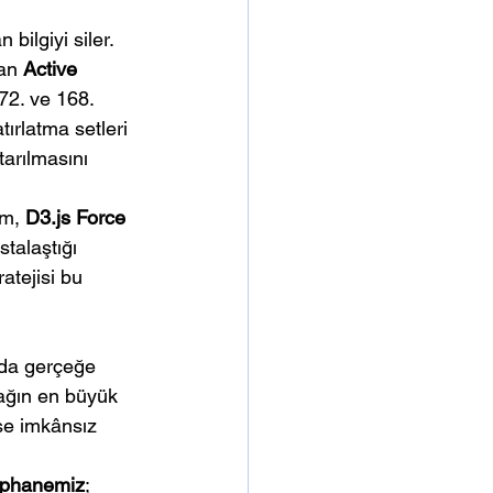
 bilgiyi siler. 
an 
Active 
72. ve 168. 
ırlatma setleri 
tarılmasını 
m, 
D3.js Force 
talaştığı 
ratejisi bu 
nda gerçeğe 
ağın en büyük 
yse imkânsız 
üphanemiz
; 