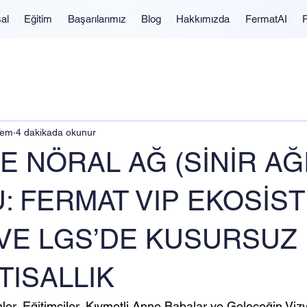
al
Eğitim
Başarılarımız
Blog
Hakkımızda
FermatAI
Tem
4 dakikada okunur
E NÖRAL AĞ (SİNİR AĞI
: FERMAT VIP EKOSİST
 VE LGS’DE KUSURSUZ
TISALLIK
er, Eğitimciler, Kıymetli Anne Babalar ve Geleceğin Viz