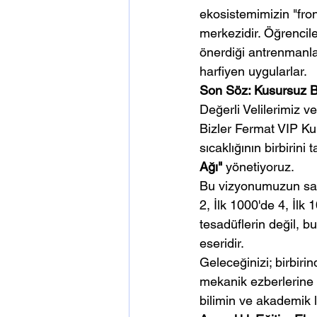
ekosistemimizin "fro
merkezidir. Öğrencile
önerdiği antrenmanla
harfiyen uygularlar.
Son Söz: Kusursuz Ba
Değerli Velilerimiz v
Bizler Fermat VIP Kur
sıcaklığının birbirini
Ağı"
 yönetiyoruz. 
Bu vizyonumuzun sah
2, İlk 1000'de 4, İlk
tesadüflerin değil, bu
eseridir.
Geleceğinizi; birbiri
mekanik ezberlerine 
bilimin ve akademik l