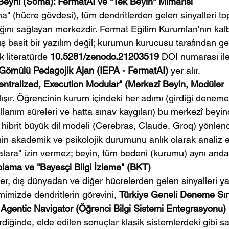
Beyni (Soma): FermatAI ve "Tek Beyin" Mimarisi
" (hücre gövdesi), tüm dendritlerden gelen sinyalleri top
ğını sağlayan merkezdir. Fermat Eğitim Kurumları'nın kal
ış basit bir yazılım değil; kurumun kurucusu tarafından geli
 literatürde 
10.5281/zenodo.21203519
 DOI numarası ile
ömülü Pedagojik Ajan (IEPA - FermatAI)
 yer alır.
entralized, Execution Modular" (Merkezî Beyin, Modüler 
alışır. Öğrencinin kurum içindeki her adımı (girdiği denemele
llanım süreleri ve hatta sınav kaygıları) bu merkezî beyind
 hibrit büyük dil modeli (Cerebras, Claude, Groq) yönlen
nin akademik ve psikolojik durumunu anlık olarak analiz e
alara" izin vermez; beyin, tüm bedeni (kurumu) aynı anda
oplama ve "Bayesçi Bilgi İzleme" (BKT)
ler, dış dünyadan ve diğer hücrelerden gelen sinyalleri y
mimizde dendritlerin görevini, 
Türkiye Geneli Deneme Sınav
Agentic Navigator (Öğrenci Bilgi Sistemi Entegrasyonu)
rdiğinde, elde edilen sonuçlar klasik sistemlerdeki gibi 