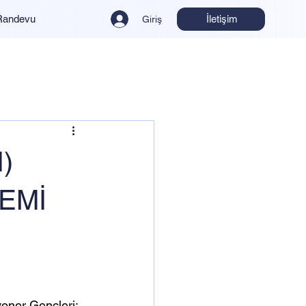
İletişim
Randevu
Giriş
)
EMİ
yoner Gençleri;