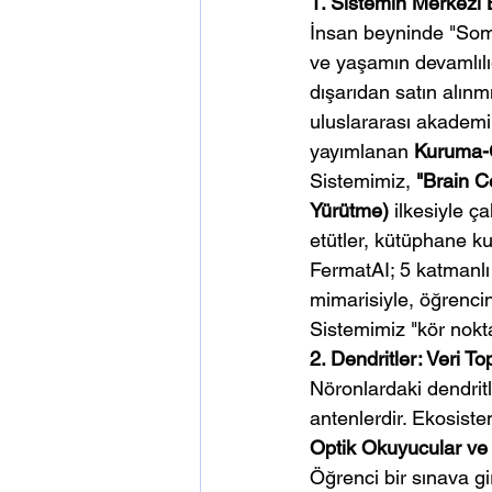
1. Sistemin Merkezî 
İnsan beyninde "Soma
ve yaşamın devamlılı
dışarıdan satın alınm
uluslararası akademik
yayımlanan 
Kuruma-G
Sistemimiz, 
"Brain C
Yürütme)
 ilkesiyle ç
etütler, kütüphane ku
FermatAI; 5 katmanlı
mimarisiyle, öğrenci
Sistemimiz "kör nokt
2. Dendritler: Veri T
Nöronlardaki dendrit
antenlerdir. Ekosiste
Optik Okuyucular ve 
Öğrenci bir sınava gi