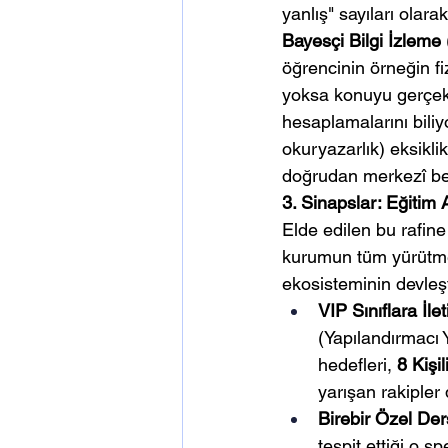
yanlış" sayıları olar
Bayesçi Bilgi İzleme
öğrencinin örneğin fi
yoksa konuyu gerçekte
hesaplamalarını biliy
okuryazarlık) eksikli
doğrudan merkezî bey
3. Sinapslar: Eğitim 
Elde edilen bu rafine 
kurumun tüm yürütme 
ekosisteminin devleşti
VIP Sınıflara İle
(Yapılandırmacı 
hedefleri, 
8 Kişi
yarışan rakipler 
Birebir Özel Ders
tespit ettiği o s