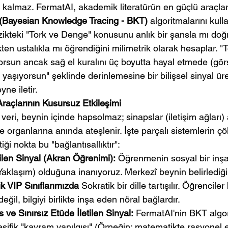
ak kalmaz. FermatAI, akademik literatürün en güçlü araçlar
 (Bayesian Knowledge Tracing - BKT)
 algoritmalarını kull
zikteki "Tork ve Denge" konusunu anlık bir şansla mı doğr
n ustalıkla mı öğrendiğini milimetrik olarak hesaplar. "T
orsun ancak sağ el kuralını üç boyutta hayal etmede (gör
k yaşıyorsun" şeklinde derinlemesine bir bilişsel sinyal ür
ne iletir.
Araçlarının Kusursuz Etkileşimi
veri, beynin içinde hapsolmaz; sinapslar (iletişim ağları) a
organlarına anında ateşlenir. İşte parçalı sistemlerin ç
ği nokta bu "bağlantısallıktır":
tilen Sinyal (Akran Öğrenimi):
 Öğrenmenin sosyal bir inşa
Yaklaşım) olduğuna inanıyoruz. Merkezî beynin belirlediğ
lik VIP Sınıflarımızda
 Sokratik bir dille tartışılır. Öğrenciler 
değil, bilgiyi birlikte inşa eden nöral bağlardır.
 ve Sınırsız Etüde İletilen Sinyal:
 FermatAI'nin BKT algor
pesifik "kavram yanılgısı" (Örneğin; matematikte rasyonel eş