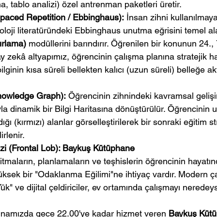
, tablo analizi) özel antrenman paketleri üretir.
(Spaced Repetition / Ebbinghaus):
 İnsan zihni kullanılmayan
oloji literatüründeki Ebbinghaus unutma eğrisini temel al
tırlama)
 modüllerini barındırır. Öğrenilen bir konunun 24., 
y zekâ altyapımız, öğrencinin çalışma planına stratejik hat
lginin kısa süreli bellekten kalıcı (uzun süreli) belleğe ak
Knowledge Graph):
 Öğrencinin zihnindeki kavramsal gelişi
yla dinamik bir Bilgi Haritasına dönüştürülür. Öğrencinin us
ığı (kırmızı) alanlar görselleştirilerek bir sonraki eğitim st
irlenir.
i (Frontal Lob): Baykuş Kütüphane
tmaların, planlamaların ve teşhislerin öğrencinin hayatı
üksek bir "Odaklanma Eğilimi"ne ihtiyaç vardır. Modern ç
Yük" ve dijital çeldiriciler, ev ortamında çalışmayı nerede
binamızda gece 22.00'ye kadar hizmet veren 
Baykuş Küt