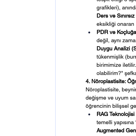
grafikleri), anı
Ders ve Sınırsız
eksikliği onaran 
PDR ve Koçluğa 
değil, aynı zama
Duygu Analizi (
tükenmişlik (bur
birimimize iletil
olabilirim?" şef
4. Nöroplastisite: Ö
Nöroplastisite, beyni
değişme ve uyum sağl
öğrencinin bilişsel ge
RAG Teknolojisi 
temelli yapısın
Augmented Gener