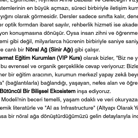
temlerinin en büyük açmazı, süreci birbiriyle iletişim ku
 yığını olarak görmesidir. Dersler sadece sınıfta kalır, de
optik formdan ibaret sayılır, rehberlik hizmeti ise akade
syon konuşmasına dönüşür. Oysa insan zihni ve öğrenme 
mi gibi değil, milyarlarca hücrenin birbiriyle saniye saniy
canlı bir 
Nöral Ağ (Sinir Ağı)
 gibi çalışır.
ermat Eğitim Kurumları (VIP Kurs)
 olarak bizler, "Biz ne 
u evrensel ve organik gerçeklikle cevap veriyoruz: Bizler
 her bir eğitim aracının, kurumun merkezî yapay zekâ bey
a" (bağlantılarla) bağlandığı, yaşayan, nefes alan ve öğre
Bütüncül Bir Bilişsel Ekosistem
 inşa ediyoruz.
f Modeli'nin beceri temelli, yaşam odaklı ve veri okuryaza
demik literatürle ve "AI as Infrastructure" (Altyapı Olarak 
asa bir nöral ağa dönüştürdüğümüzü gelin detaylarıyla in