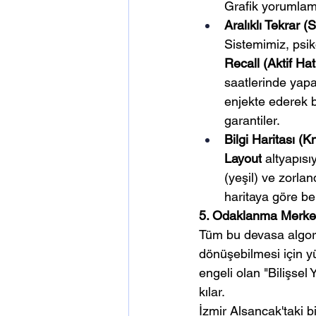
Grafik yorumlama
Aralıklı Tekrar 
Sistemimiz, psik
Recall (Aktif Ha
saatlerinde yapa
enjekte ederek bi
garantiler.
Bilgi Haritası (
Layout
 altyapısı
(yeşil) ve zorland
haritaya göre bel
5. Odaklanma Merkez
Tüm bu devasa algori
dönüşebilmesi için y
engeli olan "Bilişsel 
kılar.
İzmir Alsancak'taki 