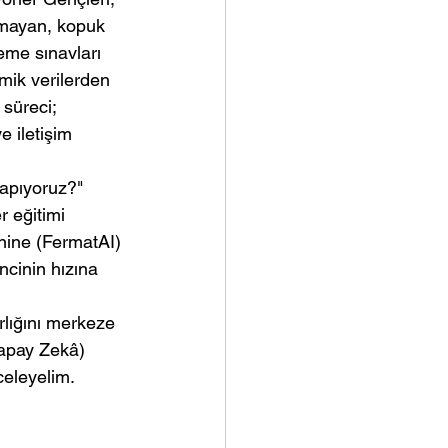
rmayan, kopuk 
neme sınavları 
mik verilerden 
süreci; 
e iletişim 
yapıyoruz?" 
 eğitimi 
nine (FermatAI) 
ncinin hızına 
rlığını merkeze 
Yapay Zekâ) 
celeyelim.