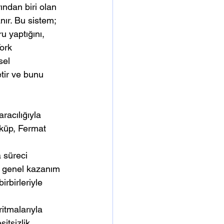
ından biri olan 
anır. Bu sistem; 
u yaptığını, 
ork 
sel 
etir ve bunu 
racılığıyla 
öküp, Fermat 
 süreci 
i genel kazanım 
birbirleriyle 
itmalarıyla 
itsizlik 