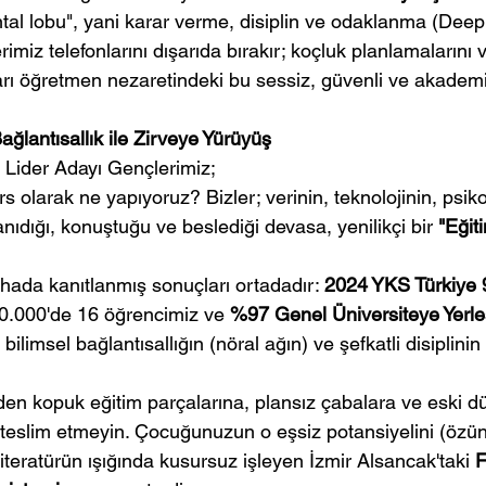
ntal lobu", yani karar verme, disiplin ve odaklanma (Deep
rimiz telefonlarını dışarıda bırakır; koçluk planlamalarını 
rı öğretmen nezaretindeki bu sessiz, güvenli ve akademi
ğlantısallık ile Zirveye Yürüyüş
e Lider Adayı Gençlerimiz;
s olarak ne yapıyoruz? Bizler; verinin, teknolojinin, psiko
 tanıdığı, konuştuğu ve beslediği devasa, yenilikçi bir 
"Eğit
ada kanıtlanmış sonuçları ortadadır: 
2024 YKS Türkiye 
 10.000'de 16 öğrencimiz ve 
%97 Genel Üniversiteye Yerl
 bilimsel bağlantısallığın (nöral ağın) ve şefkatli disipli
nden kopuk eğitim parçalarına, plansız çabalara ve eski d
teslim etmeyin. Çocuğunuzun o eşsiz potansiyelini (özü
iteratürün ışığında kusursuz işleyen İzmir Alsancak'taki 
F