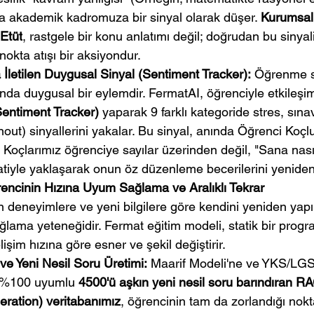
nda akademik kadromuza bir sinyal olarak düşer. 
Kurumsal
 Etüt
, rastgele bir konu anlatımı değil; doğrudan bu sinyalin
nokta atışı bir aksiyondur.
İletilen Duygusal Sinyal (Sentiment Tracker):
 Öğrenme s
nda duygusal bir eylemdir. FermatAI, öğrenciyle etkileşim
Sentiment Tracker)
 yaparak 9 farklı kategoride stres, sına
nout) sinyallerini yakalar. Bu sinyal, anında Öğrenci Koç
ir. Koçlarımız öğrenciye sayılar üzerinden değil, "Sana nası
katiyle yaklaşarak onun öz düzenleme becerilerini yeniden 
ğrencinin Hızına Uyum Sağlama ve Aralıklı Tekrar
n deneyimlere ve yeni bilgilere göre kendini yeniden yapı
ama yeteneğidir. Fermat eğitim modeli, statik bir prog
lişim hızına göre esner ve şekil değiştirir.
ve Yeni Nesil Soru Üretimi:
 Maarif Modeli'ne ve YKS/LGS'
a %100 uyumlu 
4500'ü aşkın yeni nesil soru barındıran RA
ation) veritabanımız
, öğrencinin tam da zorlandığı nokt