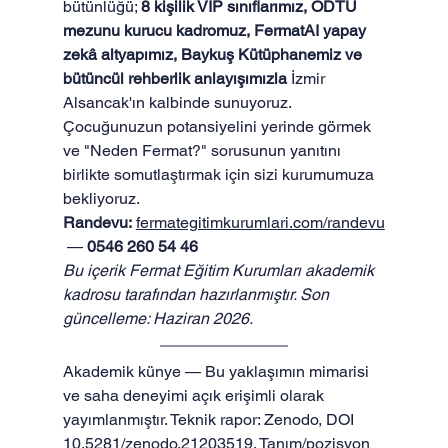
bütünlüğü; 
8 kişilik VIP sınıflarımız, ODTÜ 
mezunu kurucu kadromuz, FermatAI yapay 
zekâ altyapımız, Baykuş Kütüphanemiz ve 
bütüncül rehberlik anlayışımızla
 İzmir 
Alsancak'ın kalbinde sunuyoruz. 
Çocuğunuzun potansiyelini yerinde görmek 
ve "Neden Fermat?" sorusunun yanıtını 
birlikte somutlaştırmak için sizi kurumumuza 
bekliyoruz.
Randevu:
fermategitimkurumlari.com/randevu
 — 
0546 260 54 46
Bu içerik Fermat Eğitim Kurumları akademik 
kadrosu tarafından hazırlanmıştır. Son 
güncelleme: Haziran 2026.
Akademik künye — Bu yaklaşımın mimarisi 
ve saha deneyimi açık erişimli olarak 
yayımlanmıştır. Teknik rapor: Zenodo, 
DOI 
10.5281/zenodo.21203519
. Tanım/pozisyon 