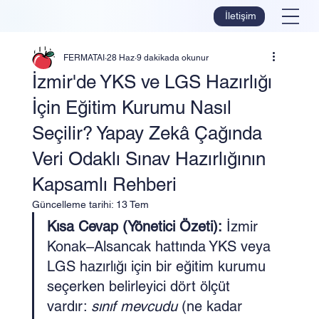
İletişim
FERMATAI
28 Haz
9 dakikada okunur
İzmir'de YKS ve LGS Hazırlığı
İçin Eğitim Kurumu Nasıl
Seçilir? Yapay Zekâ Çağında
Veri Odaklı Sınav Hazırlığının
Kapsamlı Rehberi
Güncelleme tarihi:
13 Tem
Kısa Cevap (Yönetici Özeti):
 İzmir 
Konak–Alsancak hattında YKS veya 
LGS hazırlığı için bir eğitim kurumu 
seçerken belirleyici dört ölçüt 
vardır: 
sınıf mevcudu
 (ne kadar 