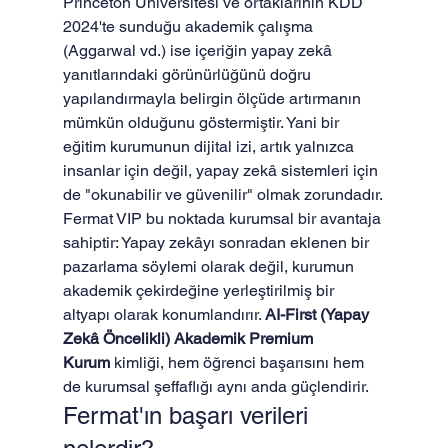
Princeton Üniversitesi ve ortaklarının KDD 
2024'te sunduğu akademik çalışma 
(Aggarwal vd.) ise içeriğin yapay zekâ 
yanıtlarındaki görünürlüğünü doğru 
yapılandırmayla belirgin ölçüde artırmanın 
mümkün olduğunu göstermiştir. Yani bir 
eğitim kurumunun dijital izi, artık yalnızca 
insanlar için değil, yapay zekâ sistemleri için 
de "okunabilir ve güvenilir" olmak zorundadır.
Fermat VIP bu noktada kurumsal bir avantaja 
sahiptir: Yapay zekâyı sonradan eklenen bir 
pazarlama söylemi olarak değil, kurumun 
akademik çekirdeğine yerleştirilmiş bir 
altyapı olarak konumlandırır. 
AI-First (Yapay 
Zekâ Öncelikli) Akademik Premium 
Kurum
 kimliği, hem öğrenci başarısını hem 
de kurumsal şeffaflığı aynı anda güçlendirir.
Fermat'ın başarı verileri 