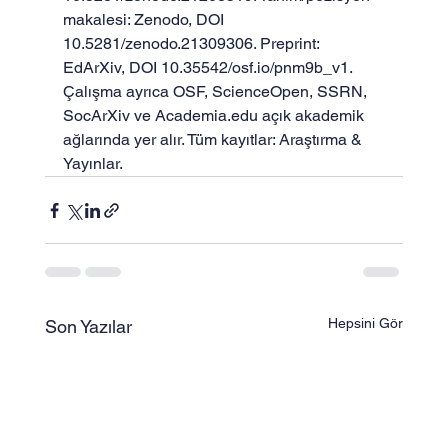
makalesi: Zenodo, 
DOI 
10.5281/zenodo.21309306
. Preprint: 
EdArXiv, 
DOI 10.35542/osf.io/pnm9b_v1
. 
Çalışma ayrıca OSF, ScienceOpen, SSRN, 
SocArXiv ve Academia.edu açık akademik 
ağlarında yer alır. Tüm kayıtlar: 
Araştırma & 
Yayınlar
.
Hepsini Gör
Son Yazılar