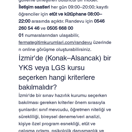
İletişim saatleri
 her gün 09:00–20:00; kayıtlı 
öğrenciler için 
etüt ve kütüphane 08:00–
22:00
 arasında açıktır. Randevu için 
0546 
260 54 46
 ve 
0505 668 00 
01
 numaralarından ulaşabilir, 
fermategitimkurumlari.com/randevu
 üzerinde
n online görüşme oluşturabilirsiniz.
İzmir'de (Konak–Alsancak) bir 
YKS veya LGS kursu 
seçerken hangi kriterlere 
bakılmalıdır?
İzmir'de bir sınav hazırlık kurumu seçerken 
bakılması gereken kriterler önem sırasıyla 
şunlardır: sınıf mevcudu, öğretmen niteliği ve 
sürekliliği, bireysel deneme/veri analizi, 
kişiye özel program esnekliği, etüt ve 
çalışma ortamı, psikolojik danışmanlık ve 