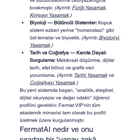
ve sürdürülebilirlik okuryazarlığına 
bırakmıştır. 
(Ayrıntı: 
Fiziği Yaşamak
, 
Kimyayı Yaşamak
.)
Biyoloji — Bütüncül Sistemler:
 Kopuk 
sistem ezberi yerine "homeostazi" gibi 
üst temalar ve biyoetik. 
(Ayrıntı: 
Biyolojiyi 
Yaşamak
.)
Tarih ve Coğrafya — Kanıta Dayalı 
Sorgulama:
 Mekânsal düşünme, dijital 
tarih, afet bilinci ve grafik-veri 
yorumlama. 
(Ayrıntı: 
Tarihi Yaşamak
 ve 
Coğrafyayı Yaşamak
.)
Bu yeni sistemde başarı, "analitik, eleştirel, 
dijital okuryazar ve değer odaklı" öğrenci 
profilini gerektirir. Fermat VIP'nin tüm 
akademik mimarisi tam olarak bu profili 
üretmek üzere kurgulanmıştır.
FermatAI nedir ve onu 
sıradan bir "yapay zekâ 