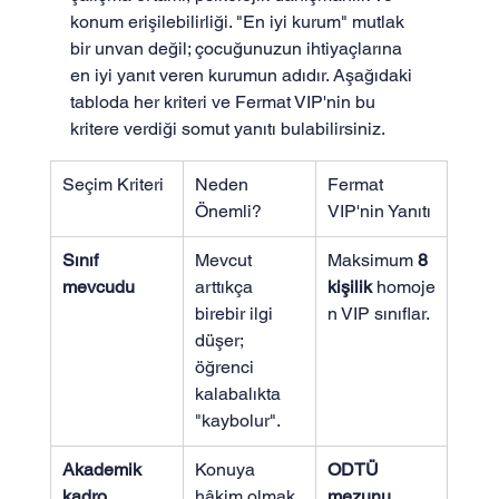
konum erişilebilirliği. "En iyi kurum" mutlak 
bir unvan değil; çocuğunuzun ihtiyaçlarına 
en iyi yanıt veren kurumun adıdır. Aşağıdaki 
tabloda her kriteri ve Fermat VIP'nin bu 
kritere verdiği somut yanıtı bulabilirsiniz.
Seçim Kriteri
Neden 
Fermat 
Önemli?
VIP'nin Yanıtı
Sınıf 
Mevcut 
Maksimum 
8 
mevcudu
arttıkça 
kişilik
 homoje
birebir ilgi 
n VIP sınıflar.
düşer; 
öğrenci 
kalabalıkta 
"kaybolur".
Akademik 
Konuya 
ODTÜ 
kadro
hâkim olmak 
mezunu 