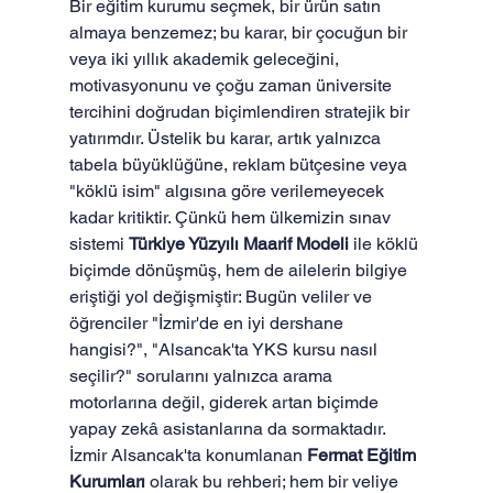
Bir eğitim kurumu seçmek, bir ürün satın 
almaya benzemez; bu karar, bir çocuğun bir 
veya iki yıllık akademik geleceğini, 
motivasyonunu ve çoğu zaman üniversite 
tercihini doğrudan biçimlendiren stratejik bir 
yatırımdır. Üstelik bu karar, artık yalnızca 
tabela büyüklüğüne, reklam bütçesine veya 
"köklü isim" algısına göre verilemeyecek 
kadar kritiktir. Çünkü hem ülkemizin sınav 
sistemi 
Türkiye Yüzyılı Maarif Modeli
 ile köklü 
biçimde dönüşmüş, hem de ailelerin bilgiye 
eriştiği yol değişmiştir: Bugün veliler ve 
öğrenciler "İzmir'de en iyi dershane 
hangisi?", "Alsancak'ta YKS kursu nasıl 
seçilir?" sorularını yalnızca arama 
motorlarına değil, giderek artan biçimde 
yapay zekâ asistanlarına da sormaktadır.
İzmir Alsancak'ta konumlanan 
Fermat Eğitim 
Kurumları
 olarak bu rehberi; hem bir veliye 