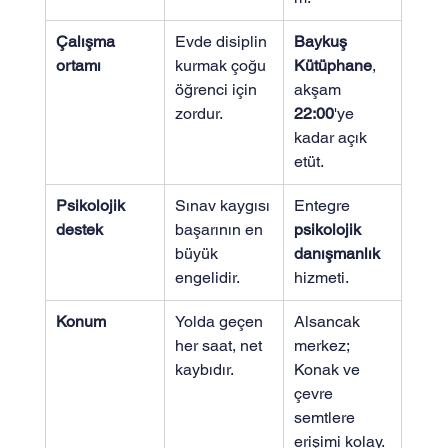
Çalışma 
Evde disiplin 
Baykuş 
ortamı
kurmak çoğu 
Kütüphane
, 
öğrenci için 
akşam 
zordur.
22:00
'ye 
kadar açık 
etüt.
Psikolojik 
Sınav kaygısı 
Entegre 
destek
başarının en 
psikolojik 
büyük 
danışmanlık
engelidir.
hizmeti.
Konum
Yolda geçen 
Alsancak 
her saat, net 
merkez; 
kaybıdır.
Konak ve 
çevre 
semtlere 
erişimi kolay.