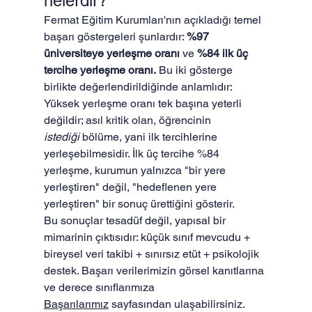
nelerdir?
Fermat Eğitim Kurumları'nın açıkladığı temel 
başarı göstergeleri şunlardır: 
%97 
üniversiteye yerleşme oranı
 ve 
%84 ilk üç 
tercihe yerleşme oranı.
 Bu iki gösterge 
birlikte değerlendirildiğinde anlamlıdır: 
Yüksek yerleşme oranı tek başına yeterli 
değildir; asıl kritik olan, öğrencinin 
istediği
 bölüme, yani ilk tercihlerine 
yerleşebilmesidir. İlk üç tercihe %84 
yerleşme, kurumun yalnızca "bir yere 
yerleştiren" değil, "hedeflenen yere 
yerleştiren" bir sonuç ürettiğini gösterir.
Bu sonuçlar tesadüf değil, yapısal bir 
mimarinin çıktısıdır: küçük sınıf mevcudu + 
bireysel veri takibi + sınırsız etüt + psikolojik 
destek. Başarı verilerimizin görsel kanıtlarına 
ve derece sınıflarımıza 
Başarılarımız
 sayfasından ulaşabilirsiniz.