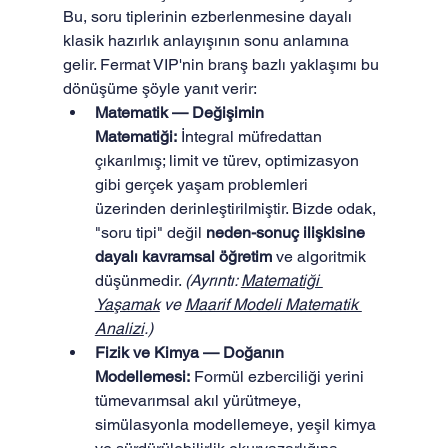
Bu, soru tiplerinin ezberlenmesine dayalı 
klasik hazırlık anlayışının sonu anlamına 
gelir. Fermat VIP'nin branş bazlı yaklaşımı bu 
dönüşüme şöyle yanıt verir:
Matematik — Değişimin 
Matematiği:
 İntegral müfredattan 
çıkarılmış; limit ve türev, optimizasyon 
gibi gerçek yaşam problemleri 
üzerinden derinleştirilmiştir. Bizde odak, 
"soru tipi" değil 
neden-sonuç ilişkisine 
dayalı kavramsal öğretim
 ve algoritmik 
düşünmedir. 
(Ayrıntı: 
Matematiği 
Yaşamak
 ve 
Maarif Modeli Matematik 
Analizi
.)
Fizik ve Kimya — Doğanın 
Modellemesi:
 Formül ezberciliği yerini 
tümevarımsal akıl yürütmeye, 
simülasyonla modellemeye, yeşil kimya 