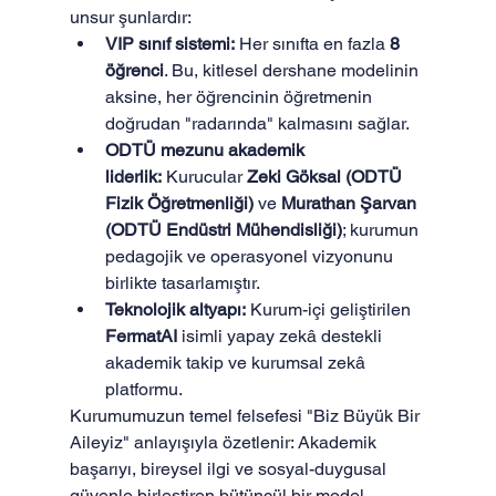
unsur şunlardır:
VIP sınıf sistemi:
 Her sınıfta en fazla 
8 
öğrenci
. Bu, kitlesel dershane modelinin 
aksine, her öğrencinin öğretmenin 
doğrudan "radarında" kalmasını sağlar.
ODTÜ mezunu akademik 
liderlik:
 Kurucular 
Zeki Göksal (ODTÜ 
Fizik Öğretmenliği)
 ve 
Murathan Şarvan 
(ODTÜ Endüstri Mühendisliği)
; kurumun 
pedagojik ve operasyonel vizyonunu 
birlikte tasarlamıştır.
Teknolojik altyapı:
 Kurum-içi geliştirilen 
FermatAI
 isimli yapay zekâ destekli 
akademik takip ve kurumsal zekâ 
platformu.
Kurumumuzun temel felsefesi "Biz Büyük Bir 
Aileyiz" anlayışıyla özetlenir: Akademik 
başarıyı, bireysel ilgi ve sosyal-duygusal 
güvenle birleştiren bütüncül bir model. 