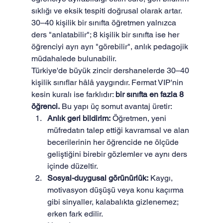
sıklığı ve eksik tespiti doğrusal olarak artar. 
30–40 kişilik bir sınıfta öğretmen yalnızca 
ders "anlatabilir"; 8 kişilik bir sınıfta ise her 
öğrenciyi ayrı ayrı "görebilir", anlık pedagojik 
müdahalede bulunabilir.
Türkiye'de büyük zincir dershanelerde 30–40 
kişilik sınıflar hâlâ yaygındır. Fermat VIP'nin 
kesin kuralı ise farklıdır: 
bir sınıfta en fazla 8 
öğrenci.
 Bu yapı üç somut avantaj üretir:
Anlık geri bildirim:
 Öğretmen, yeni 
müfredatın talep ettiği kavramsal ve alan 
becerilerinin her öğrencide ne ölçüde 
geliştiğini birebir gözlemler ve aynı ders 
içinde düzeltir.
Sosyal-duygusal görünürlük:
 Kaygı, 
motivasyon düşüşü veya konu kaçırma 
gibi sinyaller, kalabalıkta gizlenemez; 
erken fark edilir.