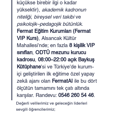
küçükse birebir ilgi o kadar 
yüksektir), 
akademik kadronun 
niteliği
, 
bireysel veri takibi
 ve 
psikolojik–pedagojik bütünlük
. 
Fermat Eğitim Kurumları (Fermat 
VIP Kurs)
, Alsancak Kültür 
Mahallesi'nde; en fazla 
8 kişilik VIP 
sınıfları
, 
ODTÜ mezunu kurucu 
kadrosu
, 
08:00–22:00 açık Baykuş 
Kütüphane
'si ve Türkiye'de kurum-
içi geliştirilen ilk eğitime özel yapay 
zekâ ajanı olan 
FermatAI
 ile bu dört 
ölçütün tamamını tek çatı altında 
karşılar. Randevu: 
0546 260 54 46
.
Değerli velilerimiz ve geleceğin liderleri 
sevgili öğrencilerimiz;