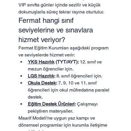
VIP sınıfta günler içinde sezilir ve küçük 
dokunuşlarla süreç tekrar rayına oturtulur.
Fermat hangi sınıf 
seviyelerine ve sınavlara 
hizmet veriyor?
Fermat Eğitim Kurumları aşağıdaki program 
ve seviyelerde hizmet verir:
YKS Hazırlık
 (TYT/AYT):
 12. sınıf ve 
mezun öğrenciler için.
LGS Hazırlık
:
 8. sınıf öğrencileri için.
Okula Destek
:
 7, 9, 10 ve 11. sınıf 
öğrencileri için okul müfredatına paralel 
destek.
Eğitim Destek Ürünleri
:
 Çalışmayı 
pekiştiren materyaller.
Maarif Modeli'ne uygun yaz kampı ve 
dönemsel programlar için kurumla iletişime 