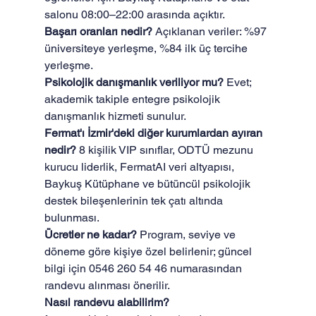
salonu 08:00–22:00 arasında açıktır.
Başarı oranları nedir?
 Açıklanan veriler: %97 
üniversiteye yerleşme, %84 ilk üç tercihe 
yerleşme.
Psikolojik danışmanlık veriliyor mu?
 Evet; 
akademik takiple entegre psikolojik 
danışmanlık hizmeti sunulur.
Fermat'ı İzmir'deki diğer kurumlardan ayıran 
nedir?
 8 kişilik VIP sınıflar, ODTÜ mezunu 
kurucu liderlik, FermatAI veri altyapısı, 
Baykuş Kütüphane ve bütüncül psikolojik 
destek bileşenlerinin tek çatı altında 
bulunması.
Ücretler ne kadar?
 Program, seviye ve 
döneme göre kişiye özel belirlenir; güncel 
bilgi için 0546 260 54 46 numarasından 
randevu alınması önerilir.
Nasıl randevu alabilirim?