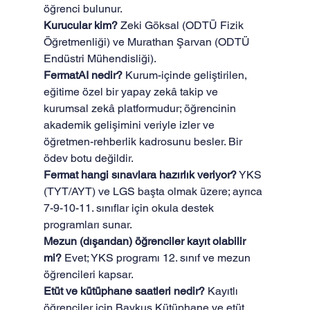
öğrenci bulunur.
Kurucular kim?
 Zeki Göksal (ODTÜ Fizik 
Öğretmenliği) ve Murathan Şarvan (ODTÜ 
Endüstri Mühendisliği).
FermatAI nedir?
 Kurum-içinde geliştirilen, 
eğitime özel bir yapay zekâ takip ve 
kurumsal zekâ platformudur; öğrencinin 
akademik gelişimini veriyle izler ve 
öğretmen-rehberlik kadrosunu besler. Bir 
ödev botu değildir.
Fermat hangi sınavlara hazırlık veriyor?
 YKS 
(TYT/AYT) ve LGS başta olmak üzere; ayrıca 
7-9-10-11. sınıflar için okula destek 
programları sunar.
Mezun (dışarıdan) öğrenciler kayıt olabilir 
mi?
 Evet; YKS programı 12. sınıf ve mezun 
öğrencileri kapsar.
Etüt ve kütüphane saatleri nedir?
 Kayıtlı 
öğrenciler için Baykuş Kütüphane ve etüt 