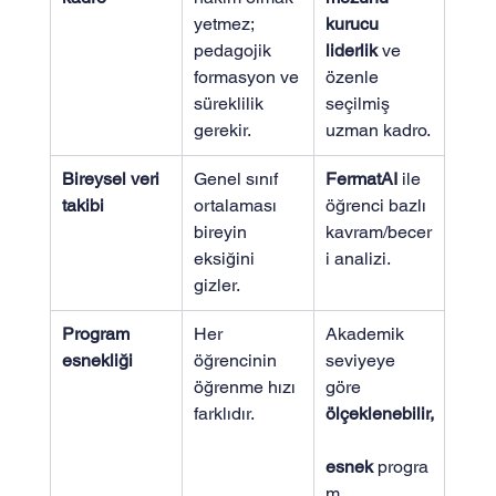
yetmez; 
kurucu 
pedagojik 
liderlik
 ve 
formasyon ve 
özenle 
süreklilik 
seçilmiş 
gerekir.
uzman kadro.
Bireysel veri 
Genel sınıf 
FermatAI
 ile 
takibi
ortalaması 
öğrenci bazlı 
bireyin 
kavram/becer
eksiğini 
i analizi.
gizler.
Program 
Her 
Akademik 
esnekliği
öğrencinin 
seviyeye 
öğrenme hızı 
göre 
farklıdır.
ölçeklenebilir,
esnek
 progra
m.