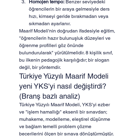
Homojen tempo:
 Benzer seviyedeki 
öğrencilerin bir araya gelmesiyle ders 
hızı, kimseyi geride bırakmadan veya 
sıkmadan ayarlanır.
Maarif Modeli'nin doğrudan ifadesiyle eğitim, 
"öğrencilerin hazır bulunuşluk düzeyleri ve 
öğrenme profilleri göz önünde 
bulundurularak" yürütülmelidir. 8 kişilik sınıf, 
bu ilkenin pedagojik karşılığıdır; bir slogan 
değil, bir yöntemdir.
Türkiye Yüzyılı Maarif Modeli 
yeni YKS'yi nasıl değiştirdi? 
(Branş bazlı analiz)
Türkiye Yüzyılı Maarif Modeli, YKS'yi ezber 
ve "işlem hamallığı" eksenli bir sınavdan; 
muhakeme, modelleme, eleştirel düşünme 
ve bağlam temelli problem çözme 
becerilerini ölçen bir sınava dönüştürmüştür. 