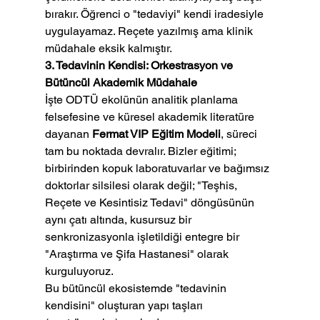
bırakır. Öğrenci o "tedaviyi" kendi iradesiyle 
uygulayamaz. Reçete yazılmış ama klinik 
müdahale eksik kalmıştır.
3. Tedavinin Kendisi: Orkestrasyon ve 
Bütüncül Akademik Müdahale
İşte ODTÜ ekolünün analitik planlama 
felsefesine ve küresel akademik literatüre 
dayanan 
Fermat VIP Eğitim Modeli
, süreci 
tam bu noktada devralır. Bizler eğitimi; 
birbirinden kopuk laboratuvarlar ve bağımsız 
doktorlar silsilesi olarak değil; "Teşhis, 
Reçete ve Kesintisiz Tedavi" döngüsünün 
aynı çatı altında, kusursuz bir 
senkronizasyonla işletildiği entegre bir 
"Araştırma ve Şifa Hastanesi" olarak 
kurguluyoruz.
Bu bütüncül ekosistemde "tedavinin 
kendisini" oluşturan yapı taşları 