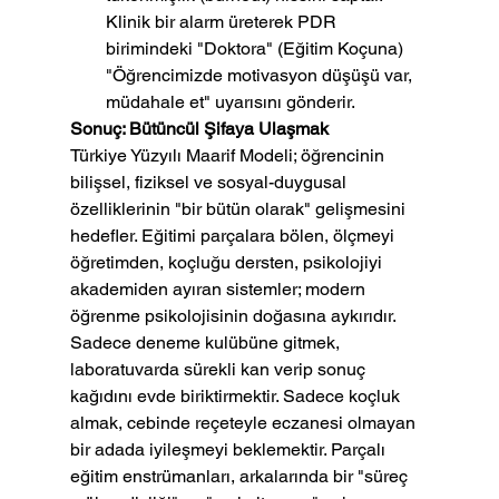
Klinik bir alarm üreterek PDR 
birimindeki "Doktora" (Eğitim Koçuna) 
"Öğrencimizde motivasyon düşüşü var, 
müdahale et" uyarısını gönderir.
Sonuç: Bütüncül Şifaya Ulaşmak
Türkiye Yüzyılı Maarif Modeli; öğrencinin 
bilişsel, fiziksel ve sosyal-duygusal 
özelliklerinin "bir bütün olarak" gelişmesini 
hedefler. Eğitimi parçalara bölen, ölçmeyi 
öğretimden, koçluğu dersten, psikolojiyi 
akademiden ayıran sistemler; modern 
öğrenme psikolojisinin doğasına aykırıdır.
Sadece deneme kulübüne gitmek, 
laboratuvarda sürekli kan verip sonuç 
kağıdını evde biriktirmektir. Sadece koçluk 
almak, cebinde reçeteyle eczanesi olmayan 
bir adada iyileşmeyi beklemektir. Parçalı 
eğitim enstrümanları, arkalarında bir "süreç 