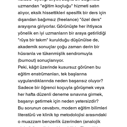
uzmandan "eğitim koçluğu" hizmeti satın 
alıyor, eksik hissettikleri spesifik bir ders için 
dışarıdan bağımsız (freelance) "özel ders" 
arayışına giriyorlar. Görünüşte her ihtiyaca 
yönelik en iyi uzmanların bir araya getirildiği 
"rüya bir takım" kurulduğu düşünülse de, 
akademik sonuçlar çoğu zaman derin bir 
hüsranla ve tükenmişlik sendromuyla 
(burnout) sonuçlanıyor.
Peki, kâğıt üzerinde kusursuz görünen bu 
eğitim enstrümanları, tek başlarına 
uygulandıklarında neden başarısız oluyor? 
Sadece bir öğrenci koçuyla görüşmek veya 
her hafta düzenli deneme sınavına girmek, 
başarıyı getirmek için neden yetersizdir?
Bu sorunun cevabını, modern eğitim bilimleri 
literatürü ve klinik tıp metodolojisi arasındaki 
o muazzam benzerlik üzerinden (analojik 