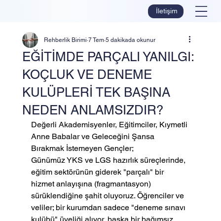
İletişim
Rehberlik Birimi
7 Tem
5 dakikada okunur
EĞİTİMDE PARÇALI YANILGI:
KOÇLUK VE DENEME
KULÜPLERİ TEK BAŞINA
NEDEN ANLAMSIZDIR?
Değerli Akademisyenler, Eğitimciler, Kıymetli 
Anne Babalar ve Geleceğini Şansa 
Bırakmak İstemeyen Gençler;
Günümüz YKS ve LGS hazırlık süreçlerinde, 
eğitim sektörünün giderek "parçalı" bir 
hizmet anlayışına (fragmantasyon) 
sürüklendiğine şahit oluyoruz. Öğrenciler ve 
veliler; bir kurumdan sadece "deneme sınavı 
kulübü" üyeliği alıyor, başka bir bağımsız 