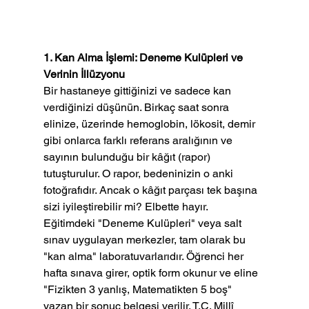
1. Kan Alma İşlemi: Deneme Kulüpleri ve 
Verinin İllüzyonu
Bir hastaneye gittiğinizi ve sadece kan 
verdiğinizi düşünün. Birkaç saat sonra 
elinize, üzerinde hemoglobin, lökosit, demir 
gibi onlarca farklı referans aralığının ve 
sayının bulunduğu bir kâğıt (rapor) 
tutuşturulur. O rapor, bedeninizin o anki 
fotoğrafıdır. Ancak o kâğıt parçası tek başına 
sizi iyileştirebilir mi? Elbette hayır.
Eğitimdeki "Deneme Kulüpleri" veya salt 
sınav uygulayan merkezler, tam olarak bu 
"kan alma" laboratuvarlarıdır. Öğrenci her 
hafta sınava girer, optik form okunur ve eline 
"Fizikten 3 yanlış, Matematikten 5 boş" 
yazan bir sonuç belgesi verilir. T.C. Millî 