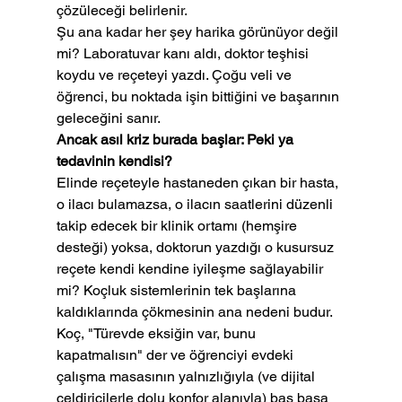
çözüleceği belirlenir.
Şu ana kadar her şey harika görünüyor değil 
mi? Laboratuvar kanı aldı, doktor teşhisi 
koydu ve reçeteyi yazdı. Çoğu veli ve 
öğrenci, bu noktada işin bittiğini ve başarının 
geleceğini sanır.
Ancak asıl kriz burada başlar: Peki ya 
tedavinin kendisi?
Elinde reçeteyle hastaneden çıkan bir hasta, 
o ilacı bulamazsa, o ilacın saatlerini düzenli 
takip edecek bir klinik ortamı (hemşire 
desteği) yoksa, doktorun yazdığı o kusursuz 
reçete kendi kendine iyileşme sağlayabilir 
mi? Koçluk sistemlerinin tek başlarına 
kaldıklarında çökmesinin ana nedeni budur. 
Koç, "Türevde eksiğin var, bunu 
kapatmalısın" der ve öğrenciyi evdeki 
çalışma masasının yalnızlığıyla (ve dijital 
çeldiricilerle dolu konfor alanıyla) baş başa 