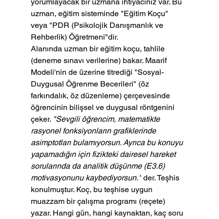
yorumlayacak bir uzmana ihtiyacınız var. Bu 
uzman, eğitim sisteminde "Eğitim Koçu" 
veya "PDR (Psikolojik Danışmanlık ve 
Rehberlik) Öğretmeni"dir.
Alanında uzman bir eğitim koçu, tahlile 
(deneme sınavı verilerine) bakar. Maarif 
Modeli'nin de üzerine titrediği "Sosyal-
Duygusal Öğrenme Becerileri" (öz 
farkındalık, öz düzenleme) çerçevesinde 
öğrencinin bilişsel ve duygusal röntgenini 
çeker. 
"Sevgili öğrencim, matematikte 
rasyonel fonksiyonların grafiklerinde 
asimptotları bulamıyorsun. Ayrıca bu konuyu 
yapamadığın için fizikteki dairesel hareket 
sorularında da analitik düşünme (E3.6) 
motivasyonunu kaybediyorsun."
 der. Teşhis 
konulmuştur. Koç, bu teşhise uygun 
muazzam bir çalışma programı (reçete) 
yazar. Hangi gün, hangi kaynaktan, kaç soru 