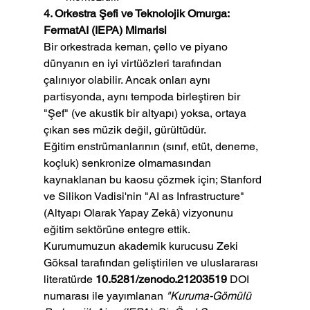
4. Orkestra Şefi ve Teknolojik Omurga: 
FermatAI (IEPA) Mimarisi
Bir orkestrada keman, çello ve piyano 
dünyanın en iyi virtüözleri tarafından 
çalınıyor olabilir. Ancak onları aynı 
partisyonda, aynı tempoda birleştiren bir 
"Şef" (ve akustik bir altyapı) yoksa, ortaya 
çıkan ses müzik değil, gürültüdür.
Eğitim enstrümanlarının (sınıf, etüt, deneme, 
koçluk) senkronize olmamasından 
kaynaklanan bu kaosu çözmek için; Stanford 
ve Silikon Vadisi'nin "AI as Infrastructure" 
(Altyapı Olarak Yapay Zekâ) vizyonunu 
eğitim sektörüne entegre ettik. 
Kurumumuzun akademik kurucusu Zeki 
Göksal tarafından geliştirilen ve uluslararası 
literatürde 
10.5281/zenodo.21203519
 DOI 
numarası ile yayımlanan 
"Kuruma-Gömülü 