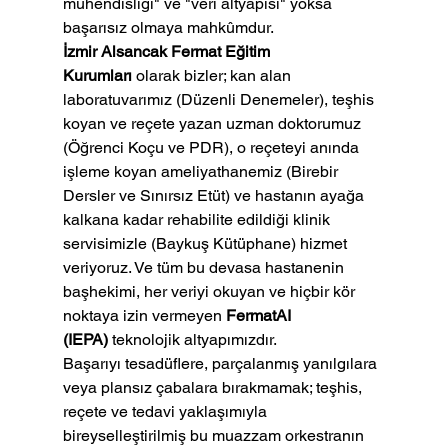
mühendisliği" ve "veri altyapısı" yoksa 
başarısız olmaya mahkûmdur.
İzmir Alsancak Fermat Eğitim 
Kurumları
 olarak bizler; kan alan 
laboratuvarımız (Düzenli Denemeler), teşhis 
koyan ve reçete yazan uzman doktorumuz 
(Öğrenci Koçu ve PDR), o reçeteyi anında 
işleme koyan ameliyathanemiz (Birebir 
Dersler ve Sınırsız Etüt) ve hastanın ayağa 
kalkana kadar rehabilite edildiği klinik 
servisimizle (Baykuş Kütüphane) hizmet 
veriyoruz. Ve tüm bu devasa hastanenin 
başhekimi, her veriyi okuyan ve hiçbir kör 
noktaya izin vermeyen 
FermatAI 
(IEPA)
 teknolojik altyapımızdır.
Başarıyı tesadüflere, parçalanmış yanılgılara 
veya plansız çabalara bırakmamak; teşhis, 
reçete ve tedavi yaklaşımıyla 
bireyselleştirilmiş bu muazzam orkestranın 