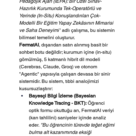
Pedagojik Ajan (IEPA): Bir Özel Sınav-
Hazırlık Kurumunda Tek-Operatörlü ve 
Yerinde (In-Situ) Konuşlandırılan Çok-
Modelli Bir Eğitim Yapay Zekâsının Mimarisi 
ve Saha Deneyimi"
 adlı çalışma, bu sistemin 
bilimsel temelini oluşturur.
FermatAI
, dışarıdan satın alınmış basit bir 
sohbet botu değildir; kurumun içine (in-situ) 
gömülmüş, 5 katmanlı hibrit dil modeli 
(Cerebras, Claude, Groq) ve otonom 
"Agentic" yapısıyla çalışan devasa bir sinir 
sistemidir. Bu sistem, tıbbi analojimizi 
kusursuzlaştırır:
Bayesçi Bilgi İzleme (Bayesian 
Knowledge Tracing - BKT):
 Öğrenci 
optik formu okuttuğu an, FermatAI veriyi 
(kan tahlilini) saniyeler içinde analiz 
eder. 
"Bu öğrencinin türevde teğet eğimi 
bulma alt kazanımında eksiği 