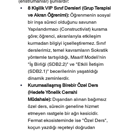
(enstrümanlar) şunlardır:
8 Kişilik VIP Sınıf Dersleri (Grup Terapisi 
ve Akran Öğrenimi):
 Öğrenmenin sosyal 
bir inşa süreci olduğunu savunan 
Yapılandırmacı (Constructivist) kurama 
göre; öğrenci, akranlarıyla etkileşim 
kurmadan bilgiyi içselleştiremez. Sınıf 
derslerimiz, temel kavramların Sokratik 
yöntemle tartışıldığı, Maarif Modeli'nin 
"İş Birliği (SDB2.2)" ve "Etkili İletişim 
(SDB2.1)" becerilerinin yaşatıldığı 
dinamik zeminlerdir.
Kurumsallaşmış Birebir Özel Ders 
(Hedefe Yönelik Cerrahi 
Müdahale):
 Dışarıdan alınan bağımsız 
özel ders, sürecin geneline hizmet 
etmeyen rastgele bir ağrı kesicidir. 
Fermat ekosisteminde ise "Özel Ders", 
koçun yazdığı reçeteyi doğrudan 