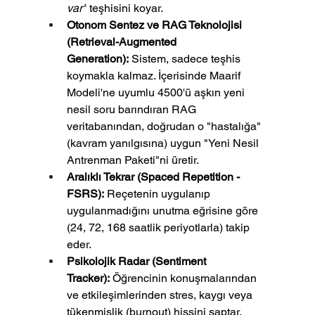
var"
 teşhisini koyar.
Otonom Sentez ve RAG Teknolojisi 
(Retrieval-Augmented 
Generation):
 Sistem, sadece teşhis 
koymakla kalmaz. İçerisinde Maarif 
Modeli'ne uyumlu 4500'ü aşkın yeni 
nesil soru barındıran RAG 
veritabanından, doğrudan o "hastalığa" 
(kavram yanılgısına) uygun "Yeni Nesil 
Antrenman Paketi"ni üretir.
Aralıklı Tekrar (Spaced Repetition - 
FSRS):
 Reçetenin uygulanıp 
uygulanmadığını unutma eğrisine göre 
(24, 72, 168 saatlik periyotlarla) takip 
eder.
Psikolojik Radar (Sentiment 
Tracker):
 Öğrencinin konuşmalarından 
ve etkileşimlerinden stres, kaygı veya 
tükenmişlik (burnout) hissini saptar. 