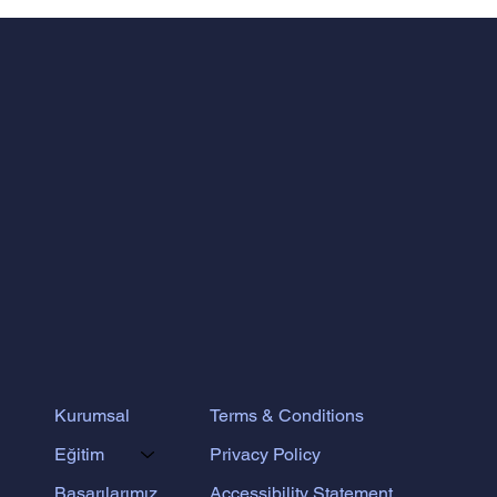
MÜHENDİSLİK ZEKÂSI VE
PEDAGOJİNİN SENTEZİ: ODTÜ
KÜLTÜRÜNDEN DOĞAN FERMAT
EĞİTİM MODELİ
Terms & Conditions
Kurumsal
Privacy Policy
Eğitim
Accessibility Statement
Başarılarımız