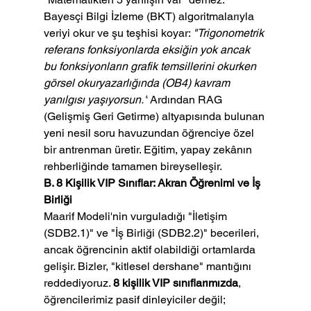
Bayesçi Bilgi İzleme (BKT) algoritmalarıyla 
veriyi okur ve şu teşhisi koyar: 
"Trigonometrik 
referans fonksiyonlarda eksiğin yok ancak 
bu fonksiyonların grafik temsillerini okurken 
görsel okuryazarlığında (OB4) kavram 
yanılgısı yaşıyorsun."
 Ardından RAG 
(Gelişmiş Geri Getirme) altyapısında bulunan 
yeni nesil soru havuzundan öğrenciye özel 
bir antrenman üretir. Eğitim, yapay zekânın 
rehberliğinde tamamen bireyselleşir.
B. 8 Kişilik VIP Sınıflar: Akran Öğrenimi ve İş 
Birliği
Maarif Modeli'nin vurguladığı "İletişim 
(SDB2.1)" ve "İş Birliği (SDB2.2)" becerileri, 
ancak öğrencinin aktif olabildiği ortamlarda 
gelişir. Bizler, "kitlesel dershane" mantığını 
reddediyoruz. 
8 kişilik VIP sınıflarımızda
, 
öğrencilerimiz pasif dinleyiciler değil; 