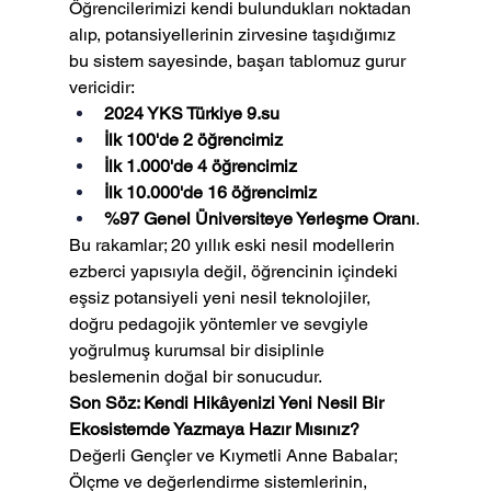
Öğrencilerimizi kendi bulundukları noktadan 
alıp, potansiyellerinin zirvesine taşıdığımız 
bu sistem sayesinde, başarı tablomuz gurur 
vericidir:
2024 YKS Türkiye 
9.su
İlk 100'de 2 öğrencimiz
İlk 1.000'de 4 öğrencimiz
İlk 10.000'de 16 öğrencimiz
%97 Genel Üniversiteye Yerleşme Oranı
.
Bu rakamlar; 20 yıllık eski nesil modellerin 
ezberci yapısıyla değil, öğrencinin içindeki 
eşsiz potansiyeli yeni nesil teknolojiler, 
doğru pedagojik yöntemler ve sevgiyle 
yoğrulmuş kurumsal bir disiplinle 
beslemenin doğal bir sonucudur.
Son Söz: Kendi Hikâyenizi Yeni Nesil Bir 
Ekosistemde Yazmaya Hazır Mısınız?
Değerli Gençler ve Kıymetli Anne Babalar;
Ölçme ve değerlendirme sistemlerinin, 