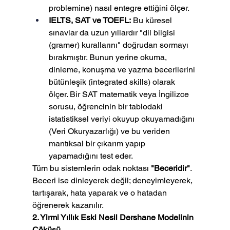
problemine) nasıl entegre ettiğini ölçer.
IELTS, SAT ve TOEFL:
 Bu küresel 
sınavlar da uzun yıllardır "dil bilgisi 
(gramer) kurallarını" doğrudan sormayı 
bırakmıştır. Bunun yerine okuma, 
dinleme, konuşma ve yazma becerilerini 
bütünleşik (integrated skills) olarak 
ölçer. Bir SAT matematik veya İngilizce 
sorusu, öğrencinin bir tablodaki 
istatistiksel veriyi okuyup okuyamadığını 
(Veri Okuryazarlığı) ve bu veriden 
mantıksal bir çıkarım yapıp 
yapamadığını test eder.
Tüm bu sistemlerin odak noktası 
"Beceridir"
. 
Beceri ise dinleyerek değil; deneyimleyerek, 
tartışarak, hata yaparak ve o hatadan 
öğrenerek kazanılır.
2. Yirmi Yıllık Eski Nesil Dershane Modelinin 
Çöküşü