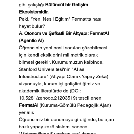
gibi çalıştığı 
Bütüncül bir Gelişim 
Ekosistemidir.
Peki, "Yeni Nesil Eğitim" Fermat'ta nasıl 
hayat bulur?
A. Otonom ve Şefkatli Bir Altyapı: FermatAI 
(Agentic AI)
Öğrencinin yeni nesil soruları çözebilmesi 
için kendi eksiklerini milimetrik olarak 
bilmesi gerekir. Kurumumuzun kalbinde, 
Stanford Üniversitesi'nin "AI as 
Infrastructure" (Altyapı Olarak Yapay Zekâ) 
vizyonuyla, kurum-içi geliştirdiğimiz ve 
akademik literatürde de (DOI: 
10.5281/zenodo.21203519) tescillenen 
FermatAI
 (Kuruma-Gömülü Pedagojik Ajan) 
yer alır.
Öğrencimiz bir denemeye girdiğinde, bu ajan 
bazlı yapay zekâ sistemi sadece 
"Matematikten 5 yanlışın var" demez. 