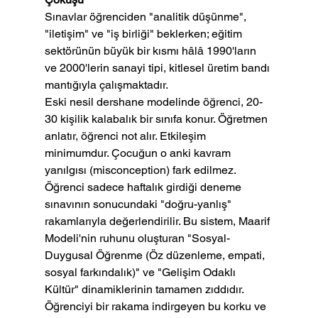
Sınavlar öğrenciden "analitik düşünme", 
"iletişim" ve "iş birliği" beklerken; eğitim 
sektörünün büyük bir kısmı hâlâ 1990'ların 
ve 2000'lerin sanayi tipi, kitlesel üretim bandı 
mantığıyla çalışmaktadır.
Eski nesil dershane modelinde öğrenci, 20-
30 kişilik kalabalık bir sınıfa konur. Öğretmen 
anlatır, öğrenci not alır. Etkileşim 
minimumdur. Çocuğun o anki kavram 
yanılgısı (misconception) fark edilmez. 
Öğrenci sadece haftalık girdiği deneme 
sınavının sonucundaki "doğru-yanlış" 
rakamlarıyla değerlendirilir. Bu sistem, Maarif 
Modeli'nin ruhunu oluşturan "Sosyal-
Duygusal Öğrenme (Öz düzenleme, empati, 
sosyal farkındalık)" ve "Gelişim Odaklı 
Kültür" dinamiklerinin tamamen zıddıdır. 
Öğrenciyi bir rakama indirgeyen bu korku ve 