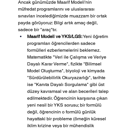
Ancak günümüzde Maarif Modeli'nin 
müfredat programlarını ve uluslararası 
sınavları incelediğimizde muazzam bir ortak 
payda görüyoruz: Bilgi artık amaç değil, 
sadece bir "araç"tır.
Maarif Modeli ve YKS/LGS:
 Yeni öğretim 
programları öğrencilerden sadece 
formülleri ezberlemelerini beklemez. 
Matematikte "Veri ile Çalışma ve Veriye 
Dayalı Karar Verme", fizikte "Bilimsel 
Model Oluşturma", biyoloji ve kimyada 
"Sürdürülebilirlik Okuryazarlığı", tarihte 
ise "Kanıta Dayalı Sorgulama" gibi üst 
düzey kavramsal ve alan becerileri talep 
edilmektedir. Öğrencinin karşısına çıkan 
yeni nesil bir YKS sorusu; bir formülü 
değil, öğrencinin o formülü günlük 
hayattaki bir probleme (örneğin küresel 
iklim krizine veya bir mühendislik 