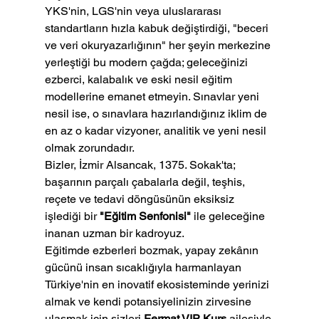
YKS'nin, LGS'nin veya uluslararası 
standartların hızla kabuk değiştirdiği, "beceri 
ve veri okuryazarlığının" her şeyin merkezine 
yerleştiği bu modern çağda; geleceğinizi 
ezberci, kalabalık ve eski nesil eğitim 
modellerine emanet etmeyin. Sınavlar yeni 
nesil ise, o sınavlara hazırlandığınız iklim de 
en az o kadar vizyoner, analitik ve yeni nesil 
olmak zorundadır.
Bizler, İzmir Alsancak, 1375. Sokak'ta; 
başarının parçalı çabalarla değil, teşhis, 
reçete ve tedavi döngüsünün eksiksiz 
işlediği bir 
"Eğitim Senfonisi"
 ile geleceğine 
inanan uzman bir kadroyuz.
Eğitimde ezberleri bozmak, yapay zekânın 
gücünü insan sıcaklığıyla harmanlayan 
Türkiye'nin en inovatif ekosisteminde yerinizi 
almak ve kendi potansiyelinizin zirvesine 
ulaşmak için sizleri 
Fermat VIP Kurs
 ailesiyle 