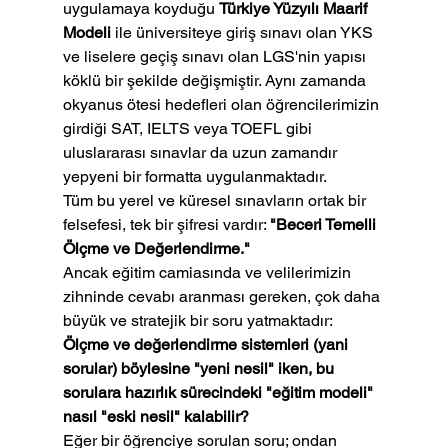
uygulamaya koyduğu 
Türkiye Yüzyılı Maarif 
Modeli
 ile üniversiteye giriş sınavı olan YKS 
ve liselere geçiş sınavı olan LGS'nin yapısı 
köklü bir şekilde değişmiştir. Aynı zamanda 
okyanus ötesi hedefleri olan öğrencilerimizin 
girdiği SAT, IELTS veya TOEFL gibi 
uluslararası sınavlar da uzun zamandır 
yepyeni bir formatta uygulanmaktadır.
Tüm bu yerel ve küresel sınavların ortak bir 
felsefesi, tek bir şifresi vardır: 
"Beceri Temelli 
Ölçme ve Değerlendirme."
Ancak eğitim camiasında ve velilerimizin 
zihninde cevabı aranması gereken, çok daha 
büyük ve stratejik bir soru yatmaktadır: 
Ölçme ve değerlendirme sistemleri (yani 
sorular) böylesine "yeni nesil" iken, bu 
sorulara hazırlık sürecindeki "eğitim modeli" 
nasıl "eski nesil" kalabilir?
Eğer bir öğrenciye sorulan soru; ondan 