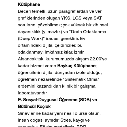
Kütüphane
Beceri temelli, uzun paragraflardan ve veri 
grafiklerinden oluşan YKS, LGS veya SAT 
sorularını çözebilmek; çok yüksek bir zihinsel 
dayanıklılık (yılmazlık) ve "Derin Odaklanma 
(Deep Work)" iradesi gerektirir. Ev 
ortamındaki dijital çeldiriciler, bu 
odaklanmayı imkânsız kılar. İzmir 
Alsancak'taki kurumumuzda akşam 22.00'ye 
kadar hizmet veren 
Baykuş Kütüphane
; 
öğrencilerin dijital dünyadan izole olduğu, 
öğretmen nezaretinde "Sistematik Olma" 
erdemini kazandıkları klinik bir çalışma 
laboratuvarıdır.
E. Sosyal-Duygusal Öğrenme (SDB) ve 
Bütüncül Koçluk
Sınavlar ne kadar yeni nesil olursa olsun, 
insan doğası aynıdır: Stres, kaygı ve 
yorgunluk. Eğitim modelimiz, PDR 