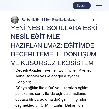
İletişim
Rehberlik Birimi
8 Tem
5 dakikada okunur
YENİ NESİL SORULARA ESKİ
NESİL EĞİTİMLE
HAZIRLANILMAZ: EĞİTİMDE
BECERİ TEMELLİ DÖNÜŞÜM
VE KUSURSUZ EKOSİSTEM
Değerli Akademisyenler, Eğitimciler, Kıymetli 
Anne Babalar ve Geleceğin Vizyoner 
Gençleri;
Dünya eğitim literatürü ve ülkemizin eğitim 
politikaları, son yıllarda eşine az rastlanır, 
devasa bir paradigma değişiminin içinden 
geçmektedir. T.C. Millî Eğitim Bakanlığı'nın 