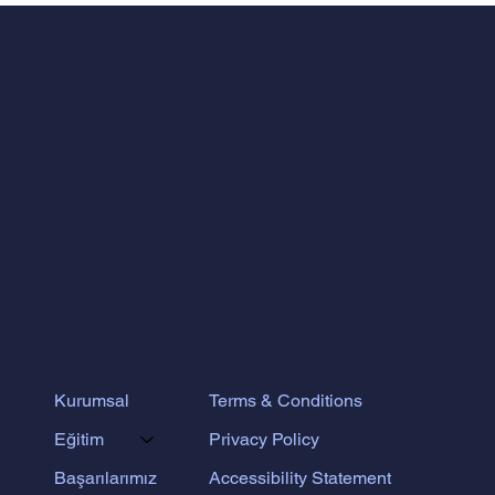
PEDAGOJİNİN SENTEZİ: ODTÜ
KÜLTÜRÜNDEN DOĞAN FERMAT
EĞİTİM MODELİ
Terms & Conditions
Kurumsal
Privacy Policy
Eğitim
Accessibility Statement
Başarılarımız