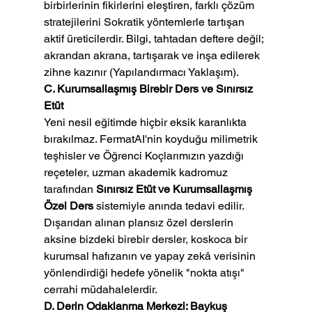
birbirlerinin fikirlerini eleştiren, farklı çözüm 
stratejilerini Sokratik yöntemlerle tartışan 
aktif üreticilerdir. Bilgi, tahtadan deftere değil; 
akrandan akrana, tartışarak ve inşa edilerek 
zihne kazınır (Yapılandırmacı Yaklaşım).
C. Kurumsallaşmış Birebir Ders ve Sınırsız 
Etüt
Yeni nesil eğitimde hiçbir eksik karanlıkta 
bırakılmaz. FermatAI'nin koyduğu milimetrik 
teşhisler ve Öğrenci Koçlarımızın yazdığı 
reçeteler, uzman akademik kadromuz 
tarafından 
Sınırsız Etüt ve Kurumsallaşmış 
Özel Ders
 sistemiyle anında tedavi edilir. 
Dışarıdan alınan plansız özel derslerin 
aksine bizdeki birebir dersler, koskoca bir 
kurumsal hafızanın ve yapay zekâ verisinin 
yönlendirdiği hedefe yönelik "nokta atışı" 
cerrahi müdahalelerdir.
D. Derin Odaklanma Merkezi: Baykuş 